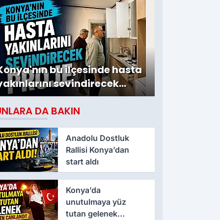
Konya'nın bu ilçesinde hasta
yakınlarını sevindirecek
proje
UNLARA DA BAKIN
Anadolu Dostluk
Rallisi Konya’dan
start aldı
Konya’da
unutulmaya yüz
tutan gelenek