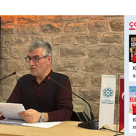
Ç
K
s
m
g
b
o
K
m
e