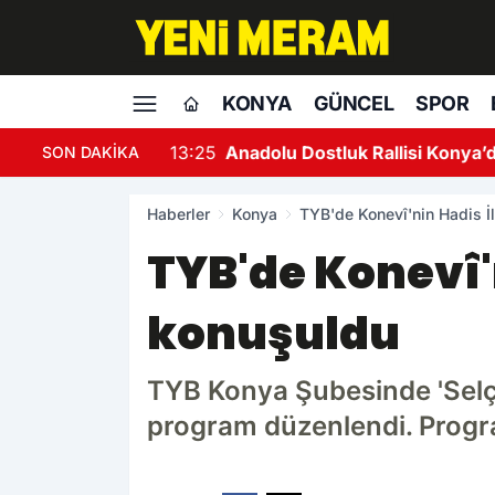
KONYA
GÜNCEL
SPOR
13:25
Anadolu Dostluk Rallisi Konya’d
SON DAKİKA
Haberler
Konya
TYB'de Konevî'nin Hadis 
TYB'de Konevî'
konuşuldu
TYB Konya Şubesinde 'Selçu
program düzenlendi. Progra