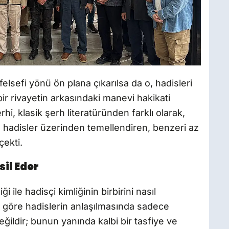
elsefi yönü ön plana çıkarılsa da o, hadisleri
ir rivayetin arkasındaki manevi hakikati
rhi, klasik şerh literatüründen farklı olarak,
ı hadisler üzerinden temellendiren, benzeri az
çekti.
il Eder
 ile hadisçi kimliğinin birbirini nasıl
 göre hadislerin anlaşılmasında sadece
 değildir; bunun yanında kalbi bir tasfiye ve