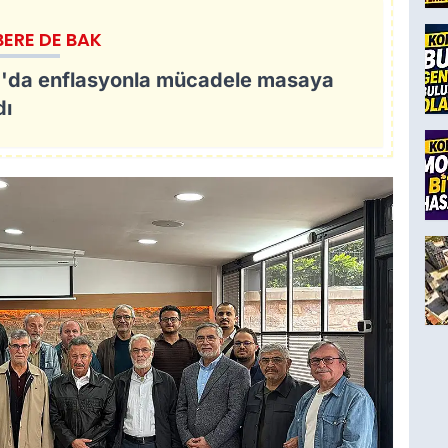
BERE DE BAK
'da enflasyonla mücadele masaya
dı