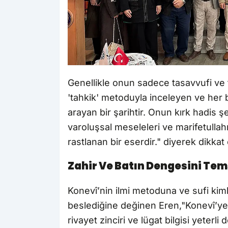
Genellikle onun sadece tasavvufi ve f
'tahkik' metoduyla inceleyen ve her b
arayan bir şarihtir. Onun kırk hadis şe
varoluşsal meseleleri ve marifetullah
rastlanan bir eserdir." diyerek dikkat 
Zahir Ve Batın Dengesini Tems
Konevî’nin ilmi metoduna ve sufi kimliği
beslediğine değinen Eren,"Konevî’ye
rivayet zinciri ve lügat bilgisi yeterli