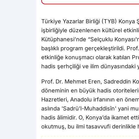
Türkiye Yazarlar Birliği (TYB) Konya 
işbirliğiyle düzenlenen kültürel etk
Kütüphanesi’nde “Selçuklu Konyası'n
başlıklı program gerçekleştirildi. Pro
etkinliğe konuşmacı olarak katılan P
hadis şerhçiliği ve ilim dünyasındaki 
Prof. Dr. Mehmet Eren, Sadreddin Kon
döneminin en büyük hadis otoriteler
Hazretleri, Anadolu irfanının en öneml
aslında 'Sadrü’l-Muhaddisîn' yani muh
hadis âlimidir. O, Konya’da ikamet et
okutmuş, bu ilmi tasavvufi derinlikle