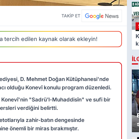
o
A
TAKİP ET
K
 tercih edilen kaynak olarak ekleyin!
k
e
İL
C
lediyesi, D. Mehmet Doğan Kütüphanesi'nde
acı olduğu Konevî konulu program düzenledi.
 Konevî'nin "Sadrü’l-Muhaddisîn" ve sufi bir
rsleri verdiğini belirtti.
etotlarıyla zahir-batın dengesinde
ne önemli bir miras bırakmıştır.