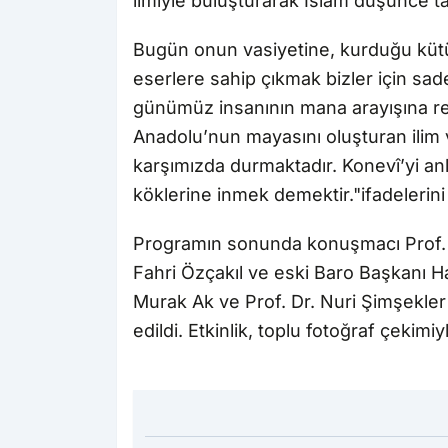
ilmiyle buluşturarak İslam düşünce tar
Bugün onun vasiyetine, kurduğu kütü
eserlere sahip çıkmak bizler için sad
günümüz insanının mana arayışına reh
Anadolu’nun mayasını oluşturan ilim v
karşımızda durmaktadır. Konevî’yi a
köklerine inmek demektir."ifadelerini
Programın sonunda konuşmacı Prof. 
Fahri Özçakıl ve eski Baro Başkanı Ha
Murak Ak ve Prof. Dr. Nuri Şimşekle
edildi. Etkinlik, toplu fotoğraf çekimiy