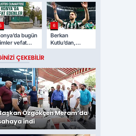
lmayacak! 9
bir araya geldi
ğustos Pazar
5
6
onya’da bugün
Berkan
imler vefat
Kutlu’dan,
tti? 8 Ağustos
Konyaspor’a
GINIZI ÇEKEBILIR
umartesi günü
veda
Başkan Özgökçen Meram’da
sahaya indi