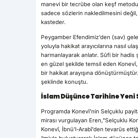
manevi bir tecrübe olan keşf metodu 
sadece sözlerin nakledilmesini değil, o
kasteder.
Peygamber Efendimiz’den (sav) gelen 
yoluyla hakikat arayıcılarına nasıl ula
harmanlayarak anlatır. Sûfi bir hadis 
en güzel şekilde temsil eden Konevî, h
bir hakikat arayışına dönüştürmüştü
şeklinde konuştu.
İslam Düşünce Tarihine Yeni 
Programda Konevî’nin Selçuklu payitah
mirası vurgulayan Eren,"Selçuklu Kon
Konevî, İbnü'l-Arabî’den tevarüs ettiği