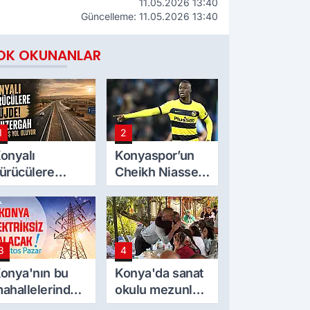
11.05.2026 13:40
Güncelleme: 11.05.2026 13:40
OK OKUNANLAR
1
2
onyalı
Konyaspor’un
ürücülere
Cheikh Niasse
üjde! O
ilgisi
üzergah
ölünmüş yol
luyor
3
4
onya'nın bu
Konya'da sanat
ahallelerinde
okulu mezunları
lektrik
yarım asır sonra