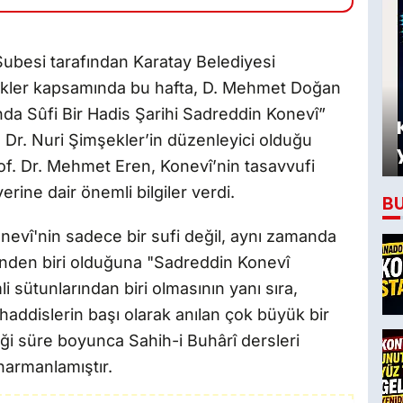
Şubesi tarafından Karatay Belediyesi
inlikler kapsamında bu hafta, D. Mehmet Doğan
da Sûfi Bir Hadis Şarihi Sadreddin Konevî”
f. Dr. Nuri Şimşekler’in düzenleyici olduğu
rof. Dr. Mehmet Eren, Konevî’nin tasavvufi
yerine dair önemli bilgiler verdi.
B
evî'nin sadece bir sufi değil, aynı zamanda
inden biri olduğuna "Sadreddin Konevî
i sütunlarından biri olmasının yanı sıra,
addislerin başı olarak anılan çok büyük bir
tiği süre boyunca Sahih-i Buhârî dersleri
 harmanlamıştır.