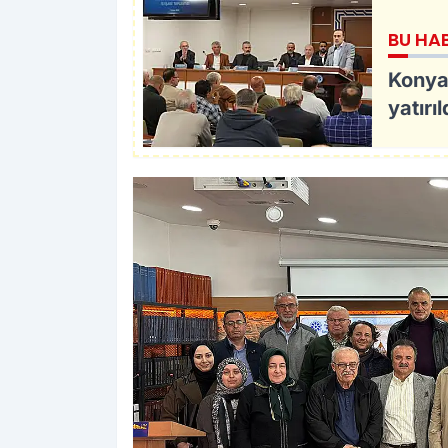
BU HA
Konya
yatırıl