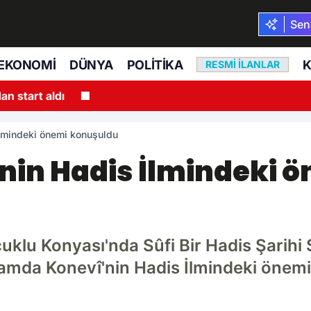
Seni
EKONOMI
DÜNYA
POLITIKA
K
RESMI İLANLAR
an start aldı
İlmindeki önemi konuşuldu
nin Hadis İlmindeki 
klu Konyası'nda Sûfi Bir Hadis Şarihi S
mda Konevî'nin Hadis İlmindeki önemi ve