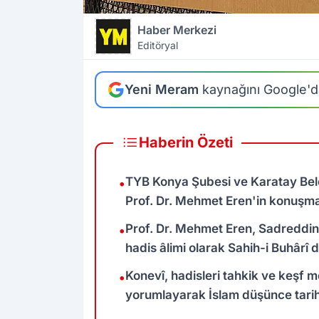
Haber Merkezi
Editöryal
Yeni Meram
kaynağını Google'da
Haberin Özeti
TYB Konya Şubesi ve Karatay Be
•
Prof. Dr. Mehmet Eren'in konuşm
Prof. Dr. Mehmet Eren, Sadreddin
•
hadis âlimi olarak Sahih-i Buhârî de
Konevî, hadisleri tahkik ve keşf m
•
yorumlayarak İslam düşünce tarihi