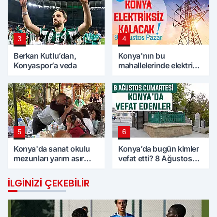
3
4
Berkan Kutlu’dan,
Konya'nın bu
Konyaspor’a veda
mahallelerinde elektrik
olmayacak! 9 Ağustos
Pazar
5
6
Konya'da sanat okulu
Konya’da bugün kimler
mezunları yarım asır
vefat etti? 8 Ağustos
sonra bir araya geldi
Cumartesi günü
İLGINIZI ÇEKEBILIR