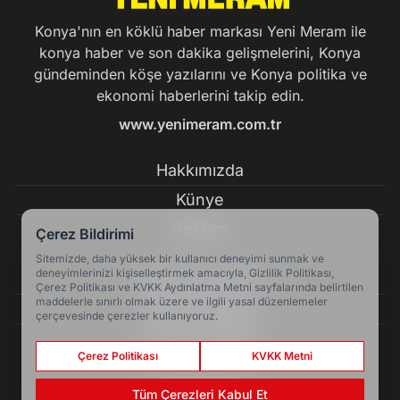
Konya'nın en köklü haber markası Yeni Meram ile
konya haber ve son dakika gelişmelerini, Konya
gündeminden köşe yazılarını ve Konya politika ve
ekonomi haberlerini takip edin.
www.yenimeram.com.tr
Hakkımızda
Künye
Reklam
Çerez Bildirimi
Sitemizde, daha yüksek bir kullanıcı deneyimi sunmak ve
deneyimlerinizi kişiselleştirmek amacıyla, Gizlilik Politikası,
Kullanım Koşulları
Çerez Politikası ve KVKK Aydınlatma Metni sayfalarında belirtilen
maddelerle sınırlı olmak üzere ve ilgili yasal düzenlemeler
Gizlilik Politikası
çerçevesinde çerezler kullanıyoruz.
Çerez Politikası
Çerez Politikası
KVKK Metni
KVKK Metni
Tüm Çerezleri Kabul Et