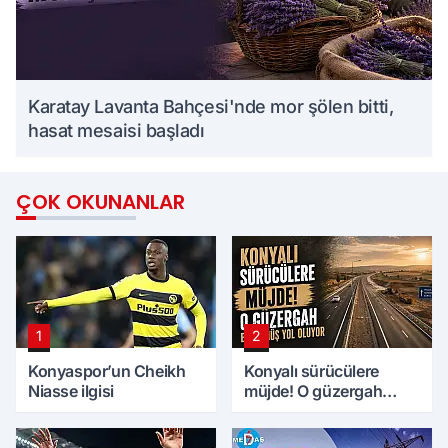
Karatay Lavanta Bahçesi'nde mor şölen bitti,
hasat mesaisi başladı
ÇOK OKUNANLAR
1
2
Konyaspor’un Cheikh
Konyalı sürücülere
Niasse ilgisi
müjde! O güzergah
bölünmüş yol oluyor