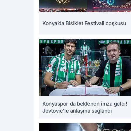
Konya’da Bisiklet Festivali coşkusu
Konyaspor'da beklenen imza geldi!
Jevtovic'le anlaşma sağlandı