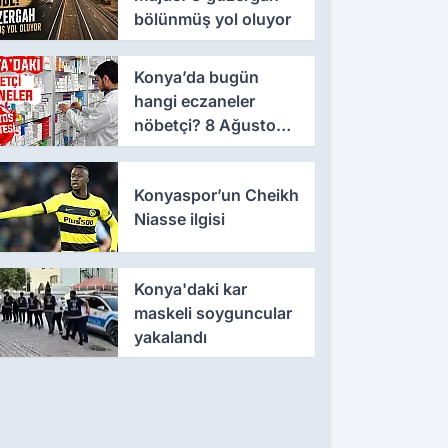
bölünmüş yol oluyor
Konya’da bugün
hangi eczaneler
nöbetçi? 8 Ağustos
Cumartesi günü
Konyaspor’un Cheikh
Niasse ilgisi
Konya'daki kar
maskeli soyguncular
yakalandı