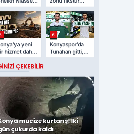
heikh Niasse
zorlu fikstür
lgisi
bekliyor! İşte
maç takvimi
5
6
onya’ya yeni
Konyaspor’da
ir hizmet daha
Tunahan gitti,
azandırılıyor
sıradaki Adil mi?
GINIZI ÇEKEBILIR
Konya mucize kurtarış! İki
gün çukurda kaldı