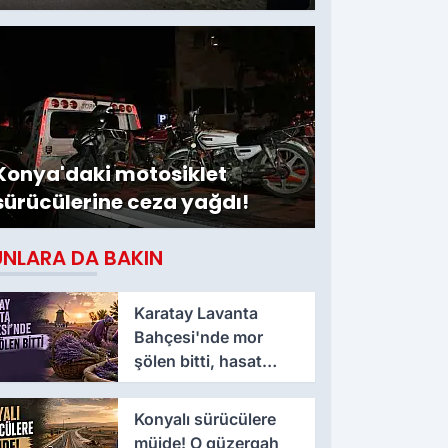
Konya'daki motosiklet
sürücülerine ceza yağdı!
UNLARA DA BAKIN
Karatay Lavanta
Bahçesi'nde mor
şölen bitti, hasat
mesaisi başladı
Konyalı sürücülere
müjde! O güzergah