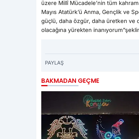
üzere Millî Mücadele’nin tüm kahrama
Mayıs Atatürk’ü Anma, Gençlik ve Spo
güçlü, daha özgür, daha üretken ve d
olacağına yürekten inanıyorum”şekl
PAYLAŞ
BAKMADAN GEÇME