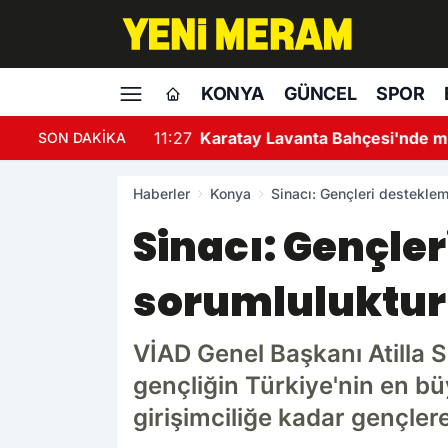
KONYA
GÜNCEL
SPOR
şölen bitti, hasat mesaisi başladı
SON DAKİKA
Haberler
Konya
Sinacı: Gençleri desteklem
Sinacı: Gençler
sorumluluktur
VİAD Genel Başkanı Atilla S
gençliğin Türkiye'nin en b
girişimciliğe kadar gençlere