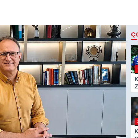
Ç
K
Z
h
K