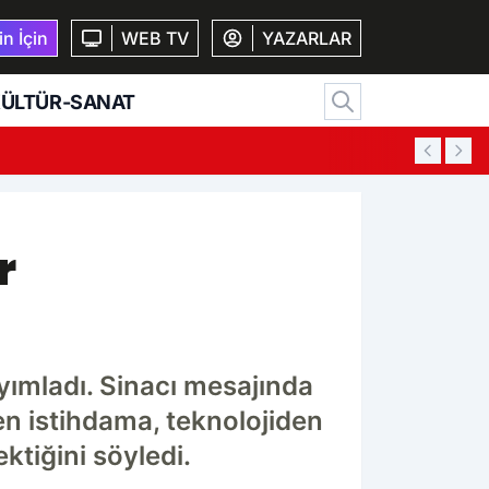
n İçin
WEB TV
YAZARLAR
ÜLTÜR-SANAT
yalı sürücülere müjde! O güzergah bölünmüş yol oluyor
r
ayımladı. Sinacı mesajında
en istihdama, teknolojiden
ktiğini söyledi.