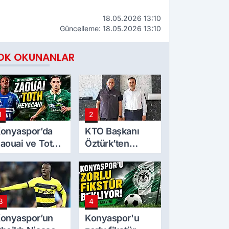
18.05.2026 13:10
Güncelleme: 18.05.2026 13:10
OK OKUNANLAR
1
2
onyaspor’da
KTO Başkanı
aouai ve Toth
Öztürk’ten
eyecanı
Mekpan Panel’e
ziyaret
3
4
onyaspor’un
Konyaspor'u