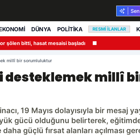
Seni
EKONOMI
DÜNYA
POLITIKA
K
RESMI İLANLAR
10:28
Kon
ek millî bir sorumluluktur
i desteklemek millî bi
inacı, 19 Mayıs dolayısıyla bir mesaj y
üyük gücü olduğunu belirterek, eğitimd
 daha güçlü fırsat alanları açılması gere