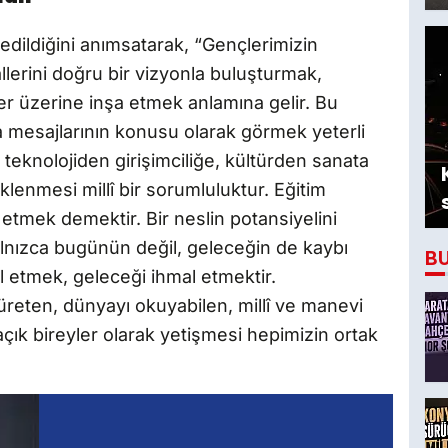
edildiğini anımsatarak, “Gençlerimizin
yallerini doğru bir vizyonla buluşturmak,
er üzerine inşa etmek anlamına gelir. Bu
 mesajlarının konusu olarak görmek yeterli
 teknolojiden girişimciliğe, kültürden sanata
lenmesi millî bir sorumluluktur. Eğitim
 etmek demektir. Bir neslin potansiyelini
nızca bugünün değil, geleceğin de kaybı
B
l etmek, geleceği ihmal etmektir.
üreten, dünyayı okuyabilen, millî ve manevi
 açık bireyler olarak yetişmesi hepimizin ortak