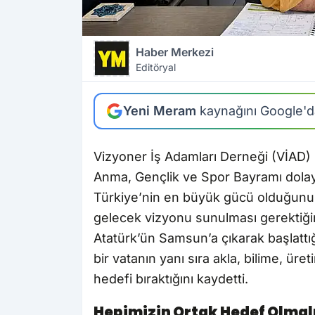
Haber Merkezi
Editöryal
Yeni Meram
kaynağını Google'da
Vizyoner İş Adamları Derneği (VİAD) G
Anma, Gençlik ve Spor Bayramı dolayı
Türkiye’nin en büyük gücü olduğunu if
gelecek vizyonu sunulması gerektiğin
Atatürk’ün Samsun’a çıkarak başlattığ
bir vatanın yanı sıra akla, bilime, ü
hedefi bıraktığını kaydetti.
Hepimizin Ortak Hedef Olmal