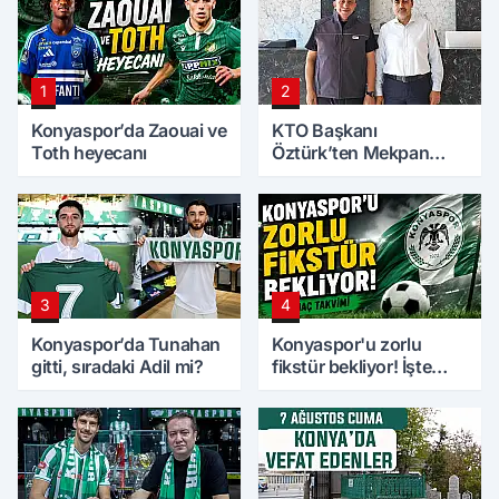
1
2
Konyaspor’da Zaouai ve
KTO Başkanı
Toth heyecanı
Öztürk’ten Mekpan
Panel’e ziyaret
3
4
Konyaspor’da Tunahan
Konyaspor'u zorlu
gitti, sıradaki Adil mi?
fikstür bekliyor! İşte
maç takvimi