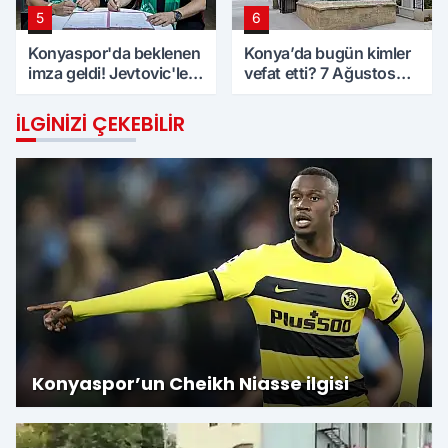
5
6
Konyaspor'da beklenen
Konya’da bugün kimler
imza geldi! Jevtovic'le
vefat etti? 7 Ağustos
anlaşma sağlandı
Cuma günü
İLGINIZI ÇEKEBILIR
Konyaspor’un Cheikh Niasse ilgisi