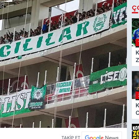
Ç
K
Z
h
K
C
i
TAKİP ET