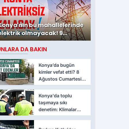
Konya'nın bu mahallelerinde
elektrik olmayacak! 9
Ağustos Pazar
UNLARA DA BAKIN
Konya’da bugün
kimler vefat etti? 8
Ağustos Cumartesi
günü
Konya'da toplu
taşımaya sıkı
denetim: Klimalar
kontrol ediliyor