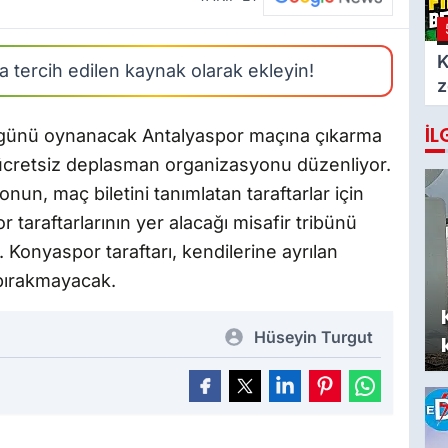
K
 tercih edilen kaynak olarak ekleyin!
z
b
İL
m
 günü oynanacak Antalyaspor maçına çıkarma
 ücretsiz deplasman organizasyonu düzenliyor.
onun, maç biletini tanımlatan taraftarlar için
 taraftarlarının yer alacağı misafir tribünü
ı. Konyaspor taraftarı, kendilerine ayrılan
z bırakmayacak.
Hüseyin Turgut