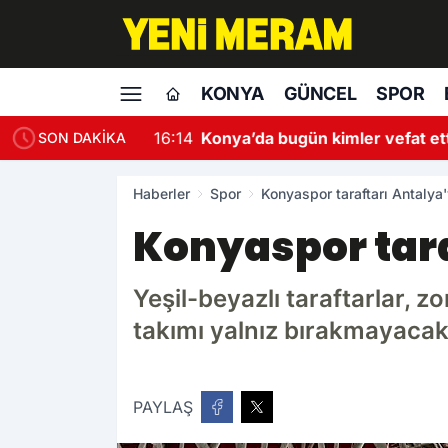
KONYA
GÜNCEL
SPOR
16:14
Konya’da bugün kimler vefat et
SON DAKİKA
Haberler
Spor
Konyaspor taraftarı Antaly
Konyaspor tar
Yeşil-beyazlı taraftarlar, 
takımı yalnız bırakmayaca
PAYLAŞ