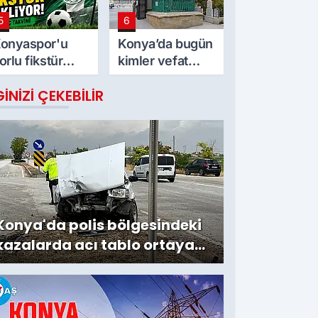
5
6
onyaspor'u
Konya’da bugün
orlu fikstür
kimler vefat
ekliyor! İşte
etti? 7 Ağustos
GINIZI ÇEKEBILIR
aç takvimi
Cuma günü
Konya'da polis bölgesindeki
kazalarda acı tablo ortaya
çıktı