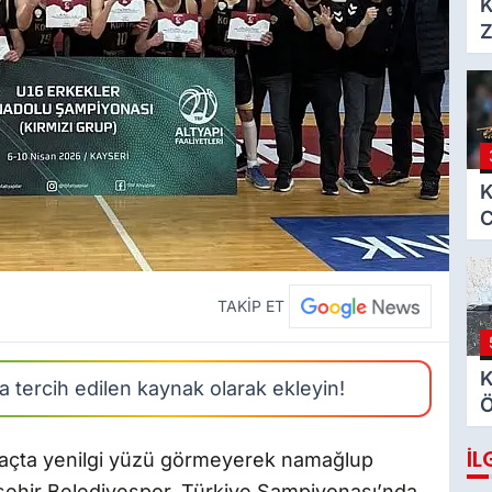
K
Z
h
K
C
i
TAKİP ET
K
 tercih edilen kaynak olarak ekleyin!
Ö
M
İL
z
maçta yenilgi yüzü görmeyerek namağlup
ehir Belediyespor, Türkiye Şampiyonası’nda