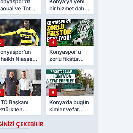
onyaspor’da
Konya’ya yeni
aouai ve Toth
bir hizmet daha
eyecanı
kazandırılıyor
3
4
onyaspor’un
Konyaspor'u
heikh Niasse
zorlu fikstür
lgisi
bekliyor! İşte
maç takvimi
5
6
TO Başkanı
Konya’da bugün
ztürk’ten
kimler vefat
ekpan Panel’e
etti? 7 Ağustos
GINIZI ÇEKEBILIR
iyaret
Cuma günü