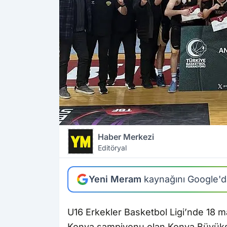
Haber Merkezi
Editöryal
Yeni Meram
kaynağını Google'da
U16 Erkekler Basketbol Ligi’nde 18 
Konya şampiyonu olan Konya Büyükş