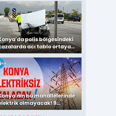
Konya'da polis bölgesindeki
kazalarda acı tablo ortaya
çıktı
Konya'nın bu mahallelerinde
elektrik olmayacak! 9
Ağustos Pazar