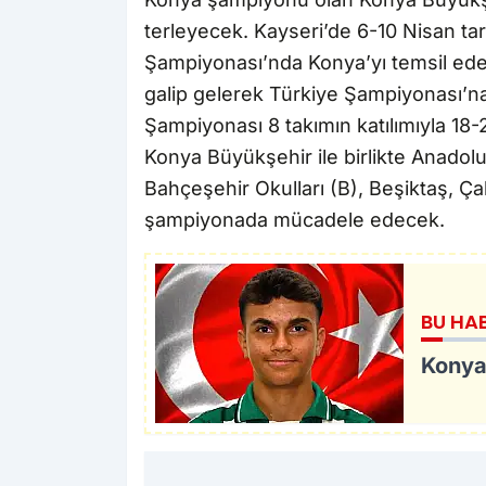
terleyecek. Kayseri’de 6-10 Nisan ta
Şampiyonası’nda Konya’yı temsil ede
galip gelerek Türkiye Şampiyonası’na 
Şampiyonası 8 takımın katılımıyla 18
Konya Büyükşehir ile birlikte Anado
Bahçeşehir Okulları (B), Beşiktaş, 
şampiyonada mücadele edecek.
BU HA
Konyas