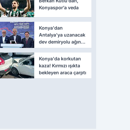
Berkan Kutlu’dan,
Konyaspor’a veda
Konya'dan
Antalya'ya uzanacak
dev demiryolu ağında
yeni aşama
Konya'da korkutan
kaza! Kırmızı ışıkta
bekleyen araca çarptı