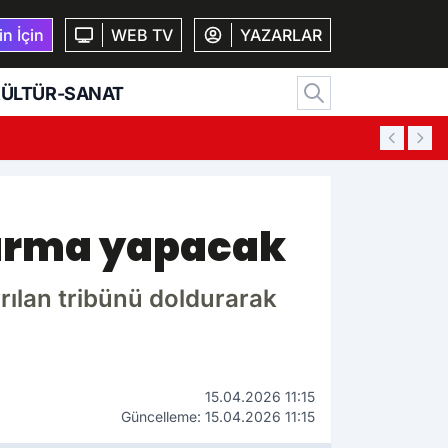
n İçin
WEB TV
YAZARLAR
ÜLTÜR-SANAT
15:27
Ko
karma yapacak
yrılan tribünü doldurarak
15.04.2026 11:15
Güncelleme: 15.04.2026 11:15