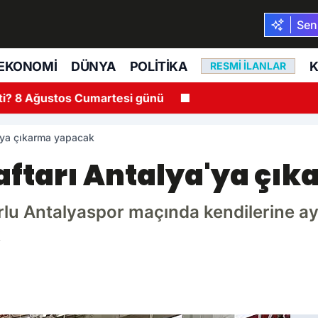
Seni
EKONOMI
DÜNYA
POLITIKA
K
RESMI İLANLAR
ti? 8 Ağustos Cumartesi günü
a'ya çıkarma yapacak
aftarı Antalya'ya çı
zorlu Antalyaspor maçında kendilerine a
k