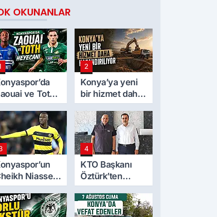
OK OKUNANLAR
1
2
onyaspor’da
Konya’ya yeni
aouai ve Toth
bir hizmet daha
eyecanı
kazandırılıyor
3
4
onyaspor’un
KTO Başkanı
heikh Niasse
Öztürk’ten
lgisi
Mekpan Panel’e
ziyaret