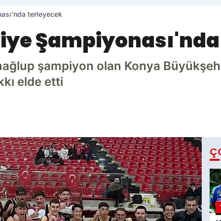
ası'nda terleyecek
kiye Şampiyonası'nda
mağlup şampiyon olan Konya Büyükşehi
ı elde etti
Ç