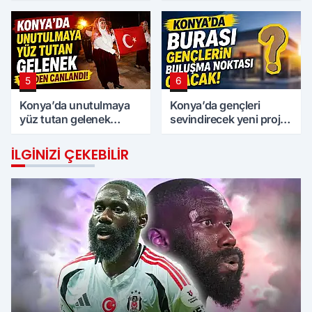
5
6
Konya’da unutulmaya
Konya’da gençleri
yüz tutan gelenek
sevindirecek yeni proje
yeniden canlandı!
için geri sayım başladı
İLGINIZI ÇEKEBILIR