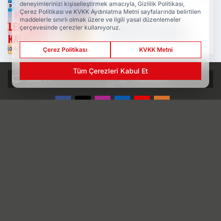
deneyimlerinizi kişiselleştirmek amacıyla, Gizlilik Politikası,
Çerez Politikası ve KVKK Aydınlatma Metni sayfalarında belirtilen
Konya'nın bu
maddelerle sınırlı olmak üzere ve ilgili yasal düzenlemeler
mahallelerinde elektrik
çerçevesinde çerezler kullanıyoruz.
olmayacak! 10 Ağustos
Pazartesi
Çerez Politikası
KVKK Metni
Tüm Çerezleri Kabul Et
WEB TV
YAZARLAR
Konya'nın en köklü haber markası Yeni Meram ile
konya haber ve son dakika gelişmelerini, Konya
gündeminden köşe yazılarını ve Konya politika ve
ekonomi haberlerini takip edin.
www.yenimeram.com.tr