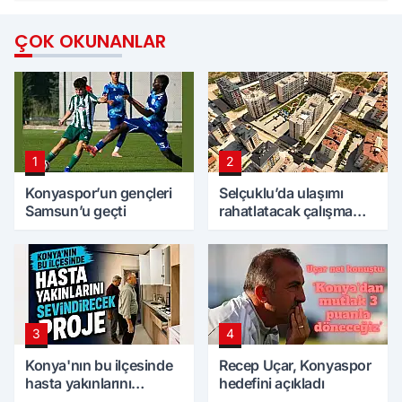
ÇOK OKUNANLAR
1
2
Konyaspor’un gençleri
Selçuklu’da ulaşımı
Samsun’u geçti
rahatlatacak çalışma
tamamlandı
3
4
Konya'nın bu ilçesinde
Recep Uçar, Konyaspor
hasta yakınlarını
hedefini açıkladı
sevindirecek proje