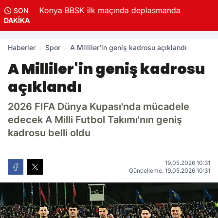
nya BBSK ilk maçında deplasmanda
Konya'nın b
SON
0
saniye sonra kapatılacak.
REKLAMI GEÇ
DAKİKA
olmayacak
Haberler
Spor
A Milliler'in geniş kadrosu açıklandı
A Milliler'in geniş kadrosu
açıklandı
2026 FIFA Dünya Kupası'nda mücadele
edecek A Milli Futbol Takımı'nın geniş
kadrosu belli oldu
19.05.2026 10:31
Güncelleme: 19.05.2026 10:31