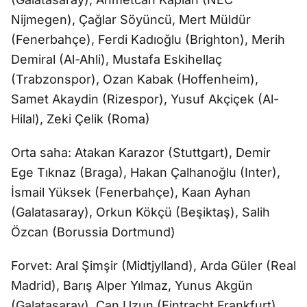
Nijmegen), Çağlar Söyüncü, Mert Müldür
(Fenerbahçe), Ferdi Kadıoğlu (Brighton), Merih
Demiral (Al-Ahli), Mustafa Eskihellaç
(Trabzonspor), Ozan Kabak (Hoffenheim),
Samet Akaydin (Rizespor), Yusuf Akçiçek (Al-
Hilal), Zeki Çelik (Roma)
Orta saha: Atakan Karazor (Stuttgart), Demir
Ege Tıknaz (Braga), Hakan Çalhanoğlu (Inter),
İsmail Yüksek (Fenerbahçe), Kaan Ayhan
(Galatasaray), Orkun Kökçü (Beşiktaş), Salih
Özcan (Borussia Dortmund)
Forvet: Aral Şimşir (Midtjylland), Arda Güler (Real
Madrid), Barış Alper Yılmaz, Yunus Akgün
(Galatasaray), Can Uzun (Eintracht Frankfurt),