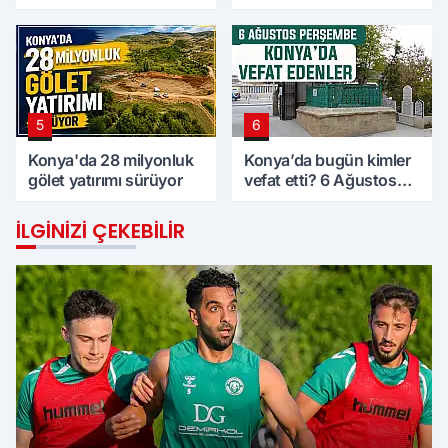
daldı
5
6
Konya'da 28 milyonluk
Konya’da bugün kimler
gölet yatırımı sürüyor
vefat etti? 6 Ağustos
Perşembe günü
İLGINIZI ÇEKEBILIR