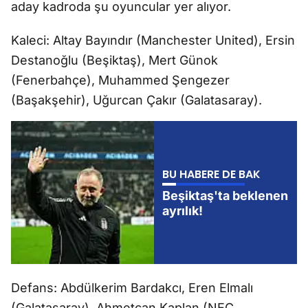
aday kadroda şu oyuncular yer alıyor.
Kaleci: Altay Bayındır (Manchester United), Ersin
Destanoğlu (Beşiktaş), Mert Günok
(Fenerbahçe), Muhammed Şengezer
(Başakşehir), Uğurcan Çakır (Galatasaray).
BU HABERE DE BAK
Beşiktaş'ta beklenen
ayrılık!
Defans: Abdülkerim Bardakcı, Eren Elmalı
(Galatasaray), Ahmetcan Kaplan (NEC