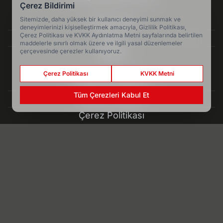
Çerez Bildirimi
Sitemizde, daha yüksek bir kullanıcı deneyimi sunmak ve
Hakkımızda
deneyimlerinizi kişiselleştirmek amacıyla, Gizlilik Politikası,
Çerez Politikası ve KVKK Aydınlatma Metni sayfalarında belirtilen
Künye
maddelerle sınırlı olmak üzere ve ilgili yasal düzenlemeler
çerçevesinde çerezler kullanıyoruz.
Reklam
Çerez Politikası
KVKK Metni
Kullanım Koşulları
Tüm Çerezleri Kabul Et
Gizlilik Politikası
Çerez Politikası
KVKK Metni
İletişim Bilgileri
A Milliler’in geniş kadrosu açıklandı - Spor
Haber Yazılımı:
Medya İnternet
-
Kulga Haber Yazılımı
v26.7.3