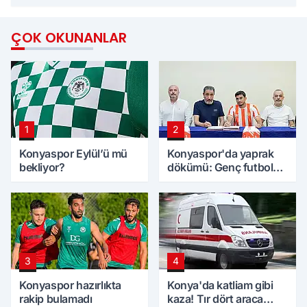
ÇOK OKUNANLAR
1
2
Konyaspor Eylül’ü mü
Konyaspor'da yaprak
bekliyor?
dökümü: Genç futbolcu
imzayı attı!
3
4
Konyaspor hazırlıkta
Konya'da katliam gibi
rakip bulamadı
kaza! Tır dört araca