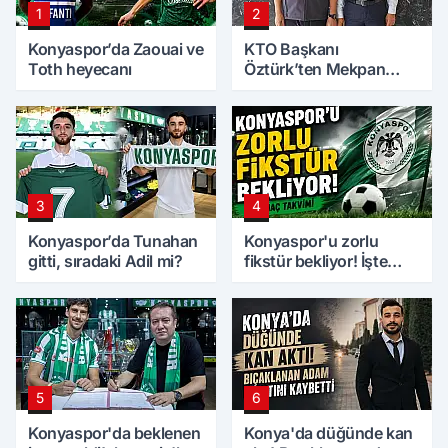
1
2
Konyaspor’da Zaouai ve
KTO Başkanı
Toth heyecanı
Öztürk’ten Mekpan
Panel’e ziyaret
3
4
Konyaspor’da Tunahan
Konyaspor'u zorlu
gitti, sıradaki Adil mi?
fikstür bekliyor! İşte
maç takvimi
5
6
Konyaspor'da beklenen
Konya'da düğünde kan