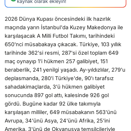
kaynak olarak ekleyin!
2026 Dünya Kupası öncesindeki ilk hazırlık
maçında yarın İstanbul'da Kuzey Makedonya ile
karşılaşacak A Milli Futbol Takımı, tarihindeki
650'nci müsabakaya çıkacak. Türkiye, 103 yıllık
tarihinde 362'si resmi, 287'si özel toplam 649
maç oynayıp 1'i hükmen 257 galibiyet, 151
beraberlik, 241 yenilgi yaşadı. Ay-yıldızlılar, 279'u
deplasmanda, 280'i Türkiye'de, 90'ı tarafsız
sahadakimaçlarda, 3'ü hükmen galibiyet
sonucunda 897 gol attı, kalesinde 926 gol
gördü. Bugüne kadar 92 ülke takımıyla
karşılaşan milliler, 649 müsabakanın 563'ünü
Avrupa, 34'ünü Asya, 24'ünü Afrika, 25'ini
Amerika, 3'ünü de Okyanusya temsilcileriyle