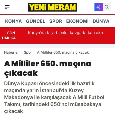
KONYA
GÜNCEL
SPOR
EKONOMI
DÜNYA
Konya’da taşlı bıçaklı kavgada kan aktı
SON
DAKİKA
Haberler
Spor
A Milliler 650. maçına çıkacak
A Milliler 650. maçına
çıkacak
Dünya Kupası öncesindeki ilk hazırlık
maçında yarın İstanbul'da Kuzey
Makedonya ile karşılaşacak A Milli Futbol
Takımı, tarihindeki 650'nci müsabakaya
çıkacak