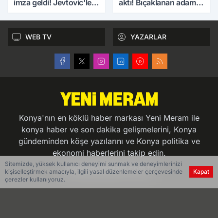
imza geldi! Jevtovic'le
aktı! Bıçaklanan adam
anlaşma sağlandı
hayatını kaybetti
WEB TV
YAZARLAR
Konya'nın en köklü haber markası Yeni Meram ile
konya haber ve son dakika gelişmelerini, Konya
gündeminden köşe yazılarını ve Konya politika ve
ekonomi haberlerini takip edin.
Sitemizde, yüksek kullanıcı deneyimi sunmak ve deneyimlerinizi
www.yenimeram.com.tr
kişiselleştirmek amacıyla, ilgili yasal düzenlemeler çerçevesinde
Kapat
çerezler kullanıyoruz.
Hakkımızda
Künye