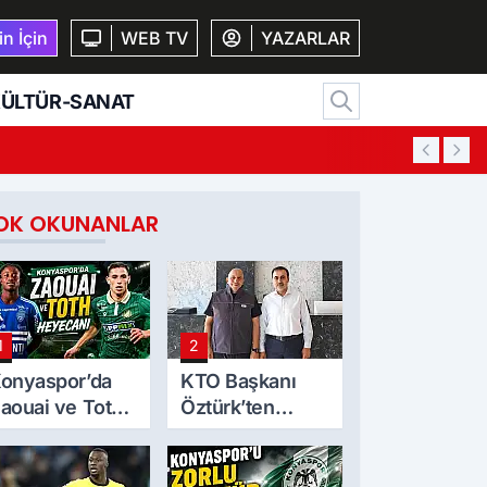
n İçin
WEB TV
YAZARLAR
ÜLTÜR-SANAT
10:28
K
OK OKUNANLAR
1
2
onyaspor’da
KTO Başkanı
aouai ve Toth
Öztürk’ten
eyecanı
Mekpan Panel’e
ziyaret