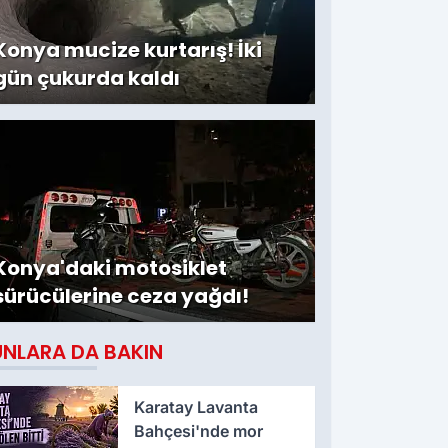
Konya mucize kurtarış! İki
gün çukurda kaldı
Konya'daki motosiklet
sürücülerine ceza yağdı!
UNLARA DA BAKIN
Karatay Lavanta
Bahçesi'nde mor