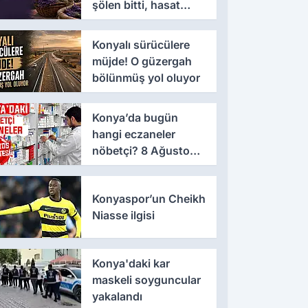
şölen bitti, hasat
mesaisi başladı
Konyalı sürücülere
müjde! O güzergah
bölünmüş yol oluyor
Konya’da bugün
hangi eczaneler
nöbetçi? 8 Ağustos
Cumartesi günü
Konyaspor’un Cheikh
Niasse ilgisi
Konya'daki kar
maskeli soyguncular
yakalandı