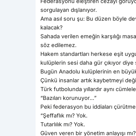
Federasyonu eleştiren cezayı görüyor
sorgulayan dışlanıyor.
Ama asıl soru şu: Bu düzen böyle dev
kalacak?
Sahada verilen emeğin karşılığı mas
söz edilemez.
Hakem standartları herkese eşit uyg
kulüplerin sesi daha gür çıkıyor diye 
Bugün Anadolu kulüplerinin en büyük
Çünkü insanlar artık kaybetmeyi deği
Türk futbolunda yıllardır aynı cümlel
“Bazıları korunuyor…”
Peki federasyon bu iddiaları çürütme
“Şeffaflık mı? Yok.
Tutarlılık mı? Yok.
Güven veren bir yönetim anlayışı mı?