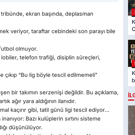
 tribünde, ekran başında, deplasman
K
.
C
k veriyor, taraftar cebindeki son parayı bile
i
utbol olmuyor.
obiler, telefon trafiği, disiplin süreçleri,
K
çıkıp “Bu lig böyle tescil edilmemeli”
b
k
n bir takımın serzenişi değildir. Bu açıklama,
İL
k ağır yara aldığının ilanıdır.
 kaçırır gibi, tatil günü ligi tescil ediyor…
nanıyor: Bazı kulüplerin sırtını sisteme
ldığı düşünülüyor.