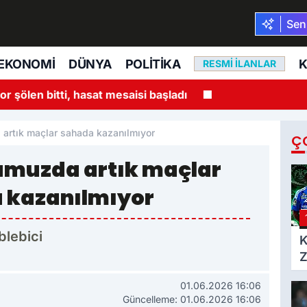
Seni
EKONOMI
DÜNYA
POLITIKA
K
RESMI İLANLAR
 şölen bitti, hasat mesaisi başladı
artık maçlar sahada kazanılmıyor
Ç
umuzda artık maçlar
 kazanılmıyor
blebici
K
Z
h
01.06.2026 16:06
Güncelleme: 01.06.2026 16:06