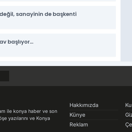
değil, sanayinin de başkenti
nav başlıyor…
Hakkımızda
Ku
am ile konya haber ve son
Künye
Giz
şe yazılarını ve Konya
Reklam
Çe