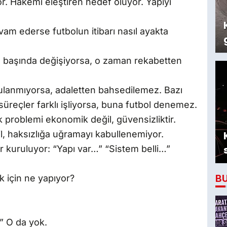
. Hakemi eleştiren hedef oluyor. Yapıyı
am ederse futbolun itibarı nasıl ayakta
a başında değişiyorsa, o zaman rekabetten
ulanmıyorsa, adaletten bahsedilemez. Bazı
süreçler farklı işliyorsa, buna futbol denemez.
 problemi ekonomik değil, güvensizliktir.
l, haksızlığa uğramayı kabullenemiyor.
er kuruluyor: “Yapı var…” “Sistem belli…”
B
k için ne yapıyor?
” O da yok.