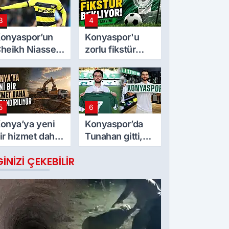
3
4
onyaspor’un
Konyaspor'u
heikh Niasse
zorlu fikstür
lgisi
bekliyor! İşte
maç takvimi
5
6
onya’ya yeni
Konyaspor’da
ir hizmet daha
Tunahan gitti,
azandırılıyor
sıradaki Adil mi?
GINIZI ÇEKEBILIR