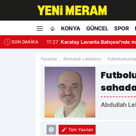
KONYA
GÜNCEL
SPOR
11:27
Karatay Lavanta Bahçesi'nde mor
SON DAKİKA
Yazarlar
Abdullah Leblebici
Futbolumuzda 
Futbol
sahada
Abdullah Le
Tüm Yazıları