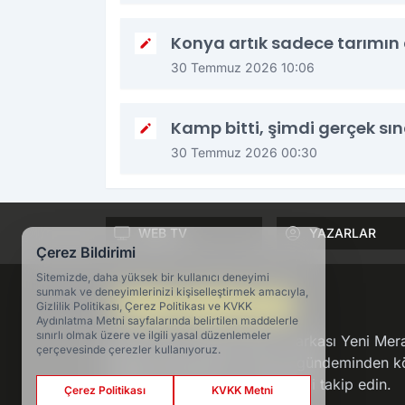
Konya artık sadece tarımın 
30 Temmuz 2026 10:06
Kamp bitti, şimdi gerçek sı
30 Temmuz 2026 00:30
WEB TV
YAZARLAR
Çerez Bildirimi
Sitemizde, daha yüksek bir kullanıcı deneyimi
sunmak ve deneyimlerinizi kişiselleştirmek amacıyla,
Gizlilik Politikası, Çerez Politikası ve KVKK
Aydınlatma Metni sayfalarında belirtilen maddelerle
sınırlı olmak üzere ve ilgili yasal düzenlemeler
Konya'nın en köklü haber markası Yeni Mer
çerçevesinde çerezler kullanıyoruz.
dakika gelişmelerini, Konya gündeminden kö
politika ve ekonomi haberlerini takip edin.
Çerez Politikası
KVKK Metni