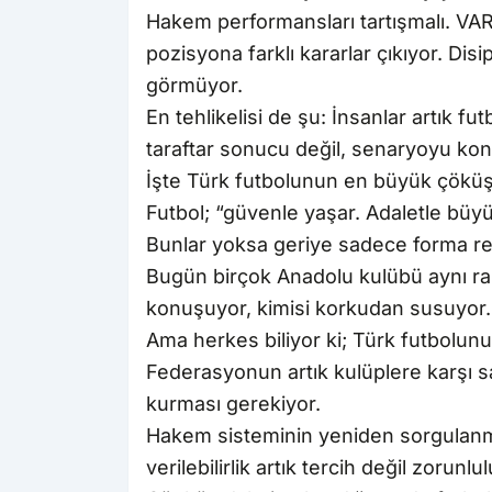
Hakem performansları tartışmalı. VAR 
pozisyona farklı kararlar çıkıyor. Disi
görmüyor.
En tehlikelisi de şu: İnsanlar artık f
taraftar sonucu değil, senaryoyu ko
İşte Türk futbolunun en büyük çöküş
Futbol; “güvenle yaşar. Adaletle büyür.
Bunlar yoksa geriye sadece forma renk
Bugün birçok Anadolu kulübü aynı rah
konuşuyor, kimisi korkudan susuyor.
Ama herkes biliyor ki; Türk futbolunun
Federasyonun artık kulüplere karşı 
kurması gerekiyor.
Hakem sisteminin yeniden sorgulanmas
verilebilirlik artık tercih değil zorunlul