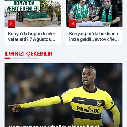
5
6
Konya’da bugün kimler
Konyaspor'da beklenen
vefat etti? 7 Ağustos
imza geldi! Jevtovic'le
Cuma günü
anlaşma sağlandı
İLGINIZI ÇEKEBILIR