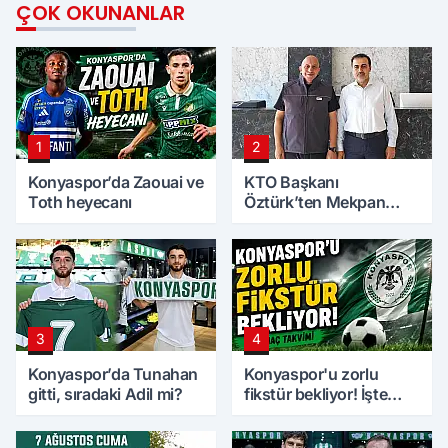
ÇOK OKUNANLAR
1
2
Konyaspor’da Zaouai ve
KTO Başkanı
Toth heyecanı
Öztürk’ten Mekpan
Panel’e ziyaret
3
4
Konyaspor’da Tunahan
Konyaspor'u zorlu
gitti, sıradaki Adil mi?
fikstür bekliyor! İşte
maç takvimi