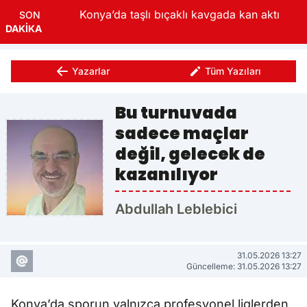
Konya’da taşlı bıçaklı kavgada kan aktı
SON
DAKİKA
Yazarlar
Tüm Yazıları
Bu turnuvada
sadece maçlar
değil, gelecek de
kazanılıyor
Abdullah Leblebici
31.05.2026 13:27
Güncelleme: 31.05.2026 13:27
Konya’da sporun yalnızca profesyonel liglerden