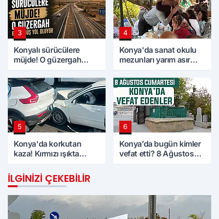
3
4
Konyalı sürücülere
Konya'da sanat okulu
müjde! O güzergah
mezunları yarım asır
bölünmüş yol oluyor
sonra bir araya geldi
5
6
Konya'da korkutan
Konya’da bugün kimler
kaza! Kırmızı ışıkta
vefat etti? 8 Ağustos
bekleyen araca çarptı
Cumartesi günü
İLGINIZI ÇEKEBILIR