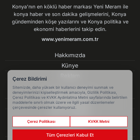
Konya'nın en köklü haber markası Yeni Meram ile
konya haber ve son dakika gelişmelerini, Konya
gündeminden köşe yazılarını ve Konya politika ve
ekonomi haberlerini takip edin.
www.yenimeram.com.tr
Hakkımızda
Künye
Reklam
Çerez Bildirimi
Sitemizde, daha yüksek bir kullanıcı deneyimi sunmak ve
deneyimlerinizi kişiselleştirmek amacıyla, Gizlilik Politikası,
Kullanım Koşulları
Çerez Politikası ve KVKK Aydınlatma Metni sayfalarında belirtilen
maddelerle sınırlı olmak üzere ve ilgili yasal düzenlemeler
Gizlilik Politikası
çerçevesinde çerezler kullanıyoruz.
Çerez Politikası
Çerez Politikası
KVKK Metni
KVKK Metni
Tüm Çerezleri Kabul Et