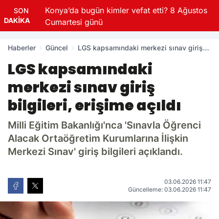
Konya’da bugün kimler vefat etti? 8 Ağustos
SON
DAKİKA
Cumartesi günü
Haberler
Güncel
LGS kapsamındaki merkezi sınav giriş
bilgileri, erişime açıldı
LGS kapsamındaki
merkezi sınav giriş
bilgileri, erişime açıldı
Milli Eğitim Bakanlığı'nca 'Sınavla Öğrenci
Alacak Ortaöğretim Kurumlarına İlişkin
Merkezi Sınav' giriş bilgileri açıklandı.
03.06.2026 11:47
Güncelleme: 03.06.2026 11:47