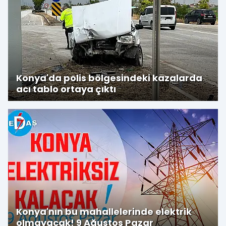
Konya'da polis bölgesindeki kazalarda
acı tablo ortaya çıktı
Konya'nın bu mahallelerinde elektrik
olmayacak! 9 Ağustos Pazar