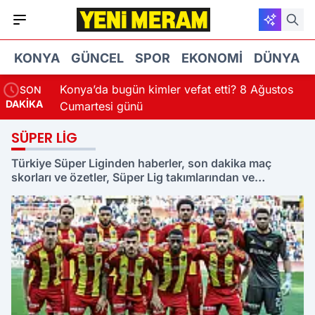
KONYA
GÜNCEL
SPOR
EKONOMI
DÜNYA
ugün kimler vefat etti? 8 Ağustos
Konya'da toplu taşı
SON
DAKİKA
 günü
Klimalar kontrol edi
SÜPER LIG
Türkiye Süper Liginden haberler, son dakika maç
skorları ve özetler, Süper Lig takımlarından ve
Konyaspor'dan önemli transfer haberleri Süper Lig
sayfamızda.