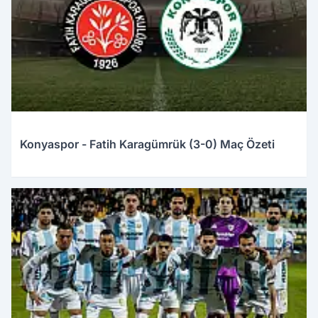
Konyaspor - Fatih Karagümrük (3-0) Maç Özeti