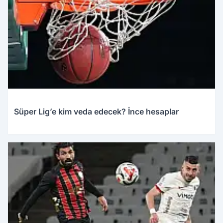
Süper Lig’e kim veda edecek? İnce hesaplar