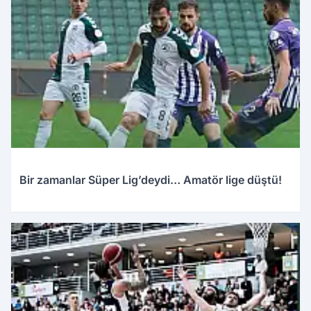
Bir zamanlar Süper Lig’deydi… Amatör lige düştü!