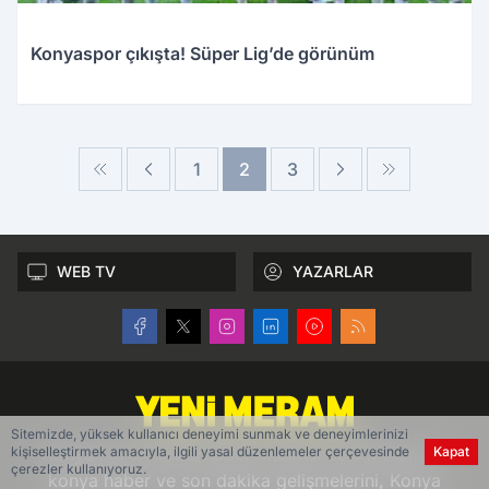
Konyaspor çıkışta! Süper Lig’de görünüm
1
2
3
WEB TV
YAZARLAR
Sitemizde, yüksek kullanıcı deneyimi sunmak ve deneyimlerinizi
Konya'nın en köklü haber markası Yeni Meram ile
kişiselleştirmek amacıyla, ilgili yasal düzenlemeler çerçevesinde
Kapat
çerezler kullanıyoruz.
konya haber ve son dakika gelişmelerini, Konya