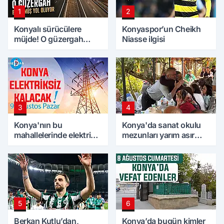
1
2
Konyalı sürücülere
Konyaspor’un Cheikh
müjde! O güzergah
Niasse ilgisi
bölünmüş yol oluyor
3
4
Konya'nın bu
Konya'da sanat okulu
mahallelerinde elektrik
mezunları yarım asır
olmayacak! 9 Ağustos
sonra bir araya geldi
Pazar
5
6
Berkan Kutlu’dan,
Konya’da bugün kimler