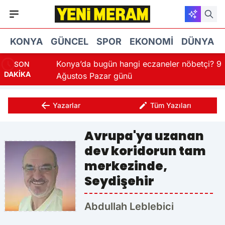
KONYA
GÜNCEL
SPOR
EKONOMI
DÜNYA
ürüyor
Konya’da bugün hangi eczaneler nöbetçi? 9
SON
DAKİKA
Ağustos Pazar günü
Yazarlar
Tüm Yazıları
Avrupa'ya uzanan
dev koridorun tam
merkezinde,
Seydişehir
Abdullah Leblebici