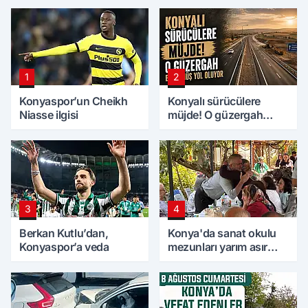
1
2
Konyaspor’un Cheikh
Konyalı sürücülere
Niasse ilgisi
müjde! O güzergah
bölünmüş yol oluyor
3
4
Berkan Kutlu’dan,
Konya'da sanat okulu
Konyaspor’a veda
mezunları yarım asır
sonra bir araya geldi