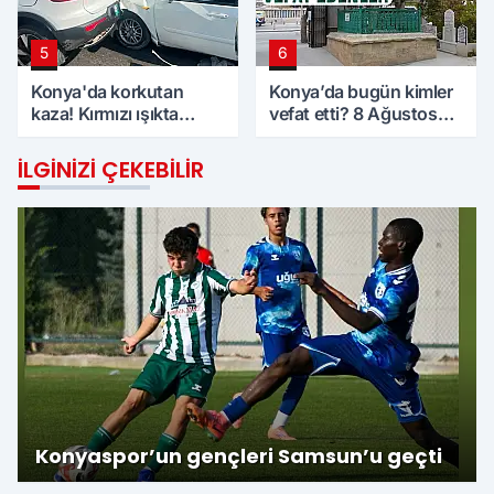
5
6
Konya'da korkutan
Konya’da bugün kimler
kaza! Kırmızı ışıkta
vefat etti? 8 Ağustos
bekleyen araca çarptı
Cumartesi günü
İLGINIZI ÇEKEBILIR
Konyaspor’un gençleri Samsun’u geçti