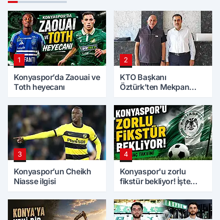
1
2
Konyaspor’da Zaouai ve
KTO Başkanı
Toth heyecanı
Öztürk’ten Mekpan
Panel’e ziyaret
3
4
Konyaspor’un Cheikh
Konyaspor'u zorlu
Niasse ilgisi
fikstür bekliyor! İşte
maç takvimi