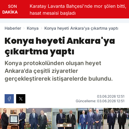
za
Karatay Lavanta Bahçesi'nde mor şölen bitti,
SON
DAKİKA
hasat mesaisi başladı
Haberler
Konya
Konya heyeti Ankara'ya çıkartma yaptı
Konya heyeti Ankara'ya
çıkartma yaptı
Konya protokolünden oluşan heyet
Ankara'da çeşitli ziyaretler
gerçekleştirerek istişarelerde bulundu.
03.06.2026 12:51
Güncelleme: 03.06.2026 12:51