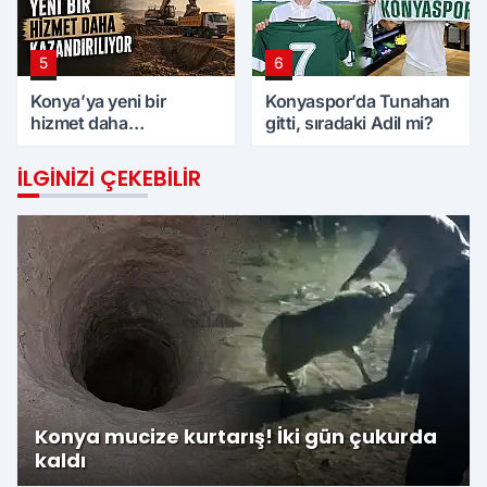
5
6
Konya’ya yeni bir
Konyaspor’da Tunahan
hizmet daha
gitti, sıradaki Adil mi?
kazandırılıyor
İLGINIZI ÇEKEBILIR
Konya mucize kurtarış! İki gün çukurda
kaldı