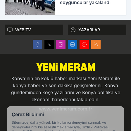
soyguncular yakalandı
WEB TV
YAZARLAR
Konya'nın en köklü haber markası Yeni Meram ile
konya haber ve son dakika gelişmelerini, Konya
gündeminden köşe yazılarını ve Konya politika ve
ekonomi haberlerini takip edin.
www.yenimeram.com.tr
Çerez Bildirimi
Sitemizde, daha yüksek bir kullanıcı deneyimi sunmak ve
Hakkımızda
deneyimlerinizi kişiselleştirmek amacıyla, Gizlilik Politikası,