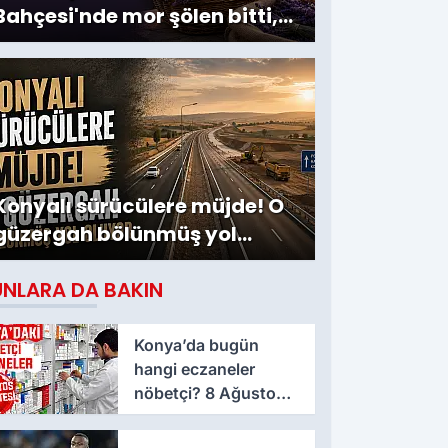
Bahçesi'nde mor şölen bitti,
hasat mesaisi başladı
Konyalı sürücülere müjde! O
güzergah bölünmüş yol
oluyor
UNLARA DA BAKIN
Konya’da bugün
hangi eczaneler
nöbetçi? 8 Ağustos
Cumartesi günü