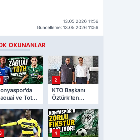
13.05.2026 11:56
Güncelleme: 13.05.2026 11:56
OK OKUNANLAR
1
2
onyaspor’da
KTO Başkanı
aouai ve Toth
Öztürk’ten
eyecanı
Mekpan Panel’e
ziyaret
3
4