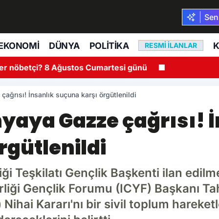
Seni
EKONOMI
DÜNYA
POLITIKA
K
RESMI İLANLAR
er nöbetçi? 8 Ağustos Cumartesi günü
ğrısı! İnsanlık suçuna karşı örgütlenildi
aya Gazze çağrısı! İ
rgütlenildi
ği Teşkilatı Gençlik Başkenti ilan edil
irliği Gençlik Forumu (ICYF) Başkanı T
ihai Kararı'nı bir sivil toplum hareke