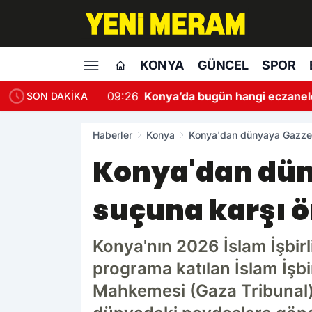
KONYA
GÜNCEL
SPOR
09:26
Konya’da bugün hangi eczanel
SON DAKİKA
Haberler
Konya
Konya'dan dünyaya Gazze ça
Konya'dan düny
suçuna karşı ö
Konya'nın 2026 İslam İşbirli
programa katılan İslam İşb
Mahkemesi (Gaza Tribunal) N