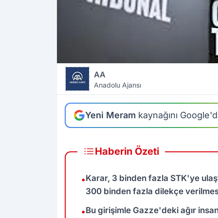
AA
Anadolu Ajansı
Yeni Meram
kaynağını Google'da
Haberin Özeti
Karar, 3 binden fazla STK'ye ulaş
•
300 binden fazla dilekçe verilmes
Bu girişimle Gazze'deki ağır insan 
•