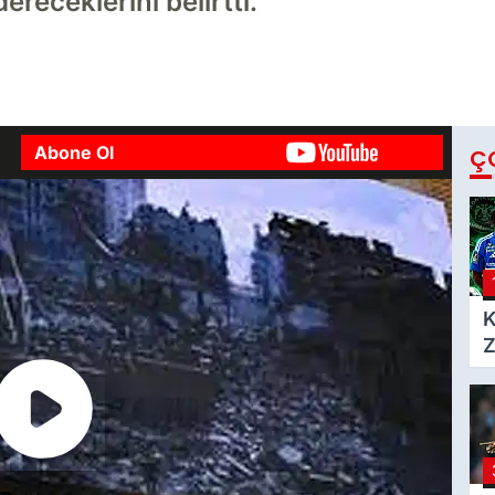
eceklerini belirtti.
Abone Ol
Ç
K
Z
h