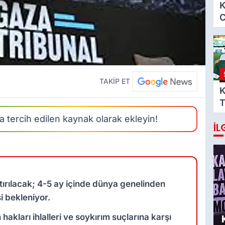
K
C
i
TAKİP ET
K
T
s
 tercih edilen kaynak olarak ekleyin!
İL
tırılacak; 4-5 ay içinde dünya genelinden
i bekleniyor.
hakları ihlalleri ve soykırım suçlarına karşı