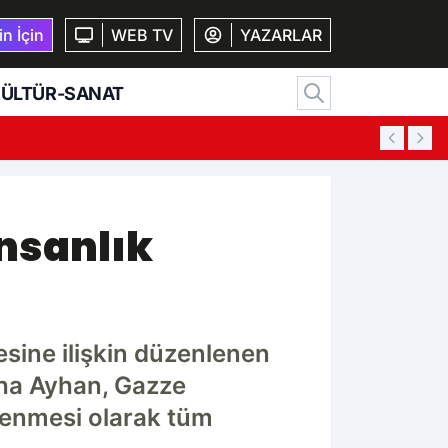
n İçin
WEB TV
YAZARLAR
ÜLTÜR-SANAT
00:56
K
nsanlık
mesine ilişkin düzenlenen
aha Ayhan, Gazze
tlenmesi olarak tüm