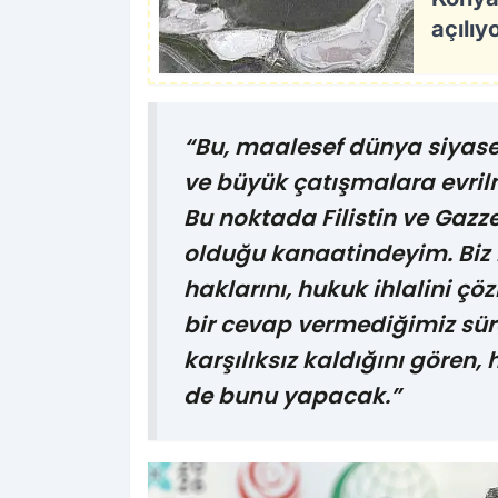
açılıy
“Bu, maalesef dünya siyaset
ve büyük çatışmalara evril
Bu noktada Filistin ve Gaz
olduğu kanaatindeyim. Biz Fi
haklarını, hukuk ihlalini ç
bir cevap vermediğimiz süre
karşılıksız kaldığını gören,
de bunu yapacak.”