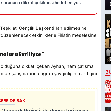
tin sorununa dikkat çekilmesi hedefleniyor.
 Teşkilatı Gençlik Başkenti ilan edilmesine
düzenlenecek etkinliklerle Filistin meselesine
alara Evriliyor"
 olduğuna dikkati çeken Ayhan, hem çatışma
B
 de çatışmaların coğrafi yaygınlığının arttığını
BERE DE BAK
'Jeopark Projesi' ile dünya turizmine