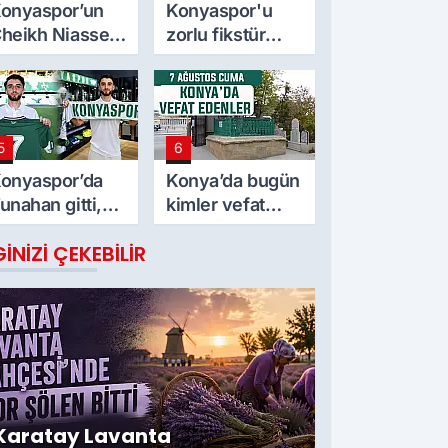
onyaspor’un
Konyaspor'u
heikh Niasse
zorlu fikstür
lgisi
bekliyor! İşte
maç takvimi
5
6
onyaspor’da
Konya’da bugün
unahan gitti,
kimler vefat
ıradaki Adil mi?
etti? 7 Ağustos
GINIZI ÇEKEBILIR
Cuma günü
Karatay Lavanta