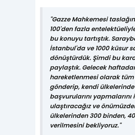
"Gazze Mahkemesi taslağını
100'den fazla entelektüeliy
bu konuyu tartıştık. Sarayb
İstanbul'da ve 1000 küsur sa
dönüştürdük. Şimdi bu kara
paylaştık. Gelecek haftadan 
hareketlenmesi olarak tü
gönderip, kendi ülkelerind
başvurularını yapmalarını i
ulaştıracağız ve önümüzdek
ülkelerinden 300 binden, 40
verilmesini bekliyoruz."