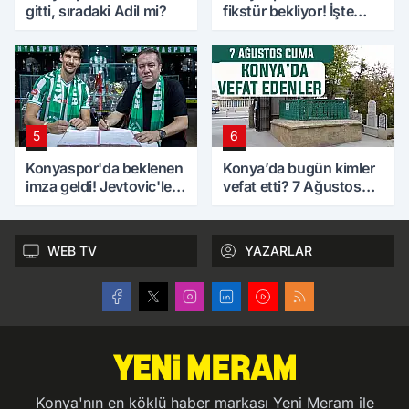
gitti, sıradaki Adil mi?
fikstür bekliyor! İşte
maç takvimi
5
6
Konyaspor'da beklenen
Konya’da bugün kimler
imza geldi! Jevtovic'le
vefat etti? 7 Ağustos
anlaşma sağlandı
Cuma günü
WEB TV
YAZARLAR
Konya'nın en köklü haber markası Yeni Meram ile