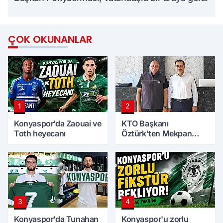
ÇOK OKUNANLAR
1
2
Konyaspor’da Zaouai ve
KTO Başkanı
Toth heyecanı
Öztürk’ten Mekpan
Panel’e ziyaret
3
4
Konyaspor’da Tunahan
Konyaspor'u zorlu