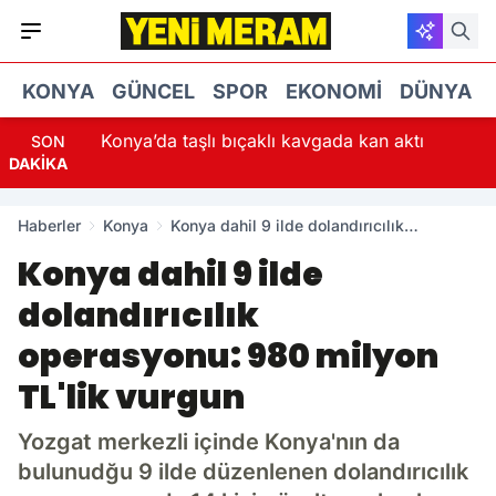
KONYA
GÜNCEL
SPOR
EKONOMI
DÜNYA
Konya’da taşlı bıçaklı kavgada kan aktı
SON
DAKİKA
Haberler
Konya
Konya dahil 9 ilde dolandırıcılık
operasyonu: 980 milyon TL'lik vurgun
Konya dahil 9 ilde
dolandırıcılık
operasyonu: 980 milyon
TL'lik vurgun
Yozgat merkezli içinde Konya'nın da
bulunudğu 9 ilde düzenlenen dolandırıcılık