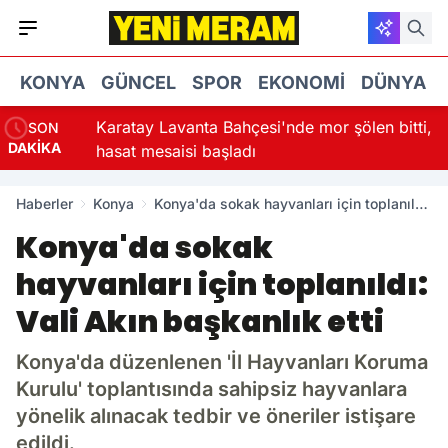
KONYA
GÜNCEL
SPOR
EKONOMI
DÜNYA
za
Karatay Lavanta Bahçesi'nde mor şölen bitti,
SON
DAKİKA
hasat mesaisi başladı
Haberler
Konya
Konya'da sokak hayvanları için toplanıldı:
Vali Akın başkanlık etti
Konya'da sokak
hayvanları için toplanıldı:
Vali Akın başkanlık etti
Konya'da düzenlenen 'İl Hayvanları Koruma
Kurulu' toplantısında sahipsiz hayvanlara
yönelik alınacak tedbir ve öneriler istişare
edildi.