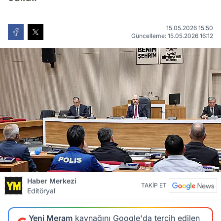
15.05.2026 15:50
Güncelleme: 15.05.2026 16:12
Haber Merkezi
TAKİP ET
Editöryal
Yeni Meram
kaynağını Google'da tercih edilen