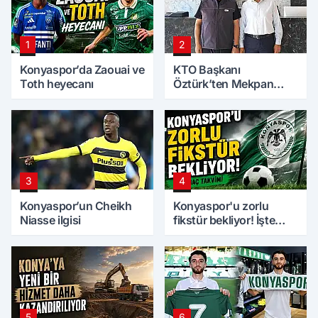
1
2
Konyaspor’da Zaouai ve
KTO Başkanı
Toth heyecanı
Öztürk’ten Mekpan
Panel’e ziyaret
3
4
Konyaspor’un Cheikh
Konyaspor'u zorlu
Niasse ilgisi
fikstür bekliyor! İşte
maç takvimi
5
6