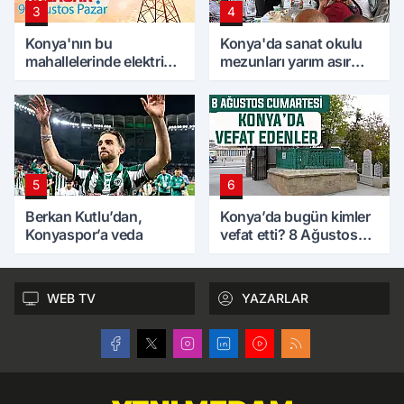
3
4
Konya'nın bu
Konya'da sanat okulu
mahallelerinde elektrik
mezunları yarım asır
olmayacak! 9 Ağustos
sonra bir araya geldi
Pazar
5
6
Berkan Kutlu’dan,
Konya’da bugün kimler
Konyaspor’a veda
vefat etti? 8 Ağustos
Cumartesi günü
WEB TV
YAZARLAR