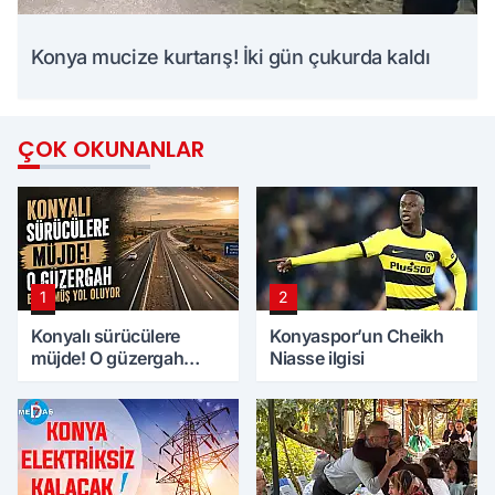
Konya mucize kurtarış! İki gün çukurda kaldı
ÇOK OKUNANLAR
1
2
Konyalı sürücülere
Konyaspor’un Cheikh
müjde! O güzergah
Niasse ilgisi
bölünmüş yol oluyor