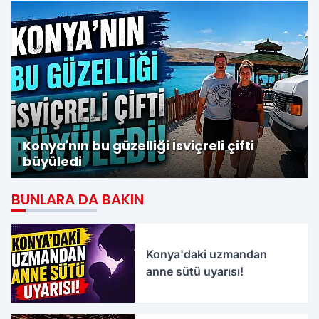
Konya'nın bu güzelliği İsviçreli çifti
büyüledi
BUNLARA DA BAKIN
Konya'daki uzmandan
anne sütü uyarısı!