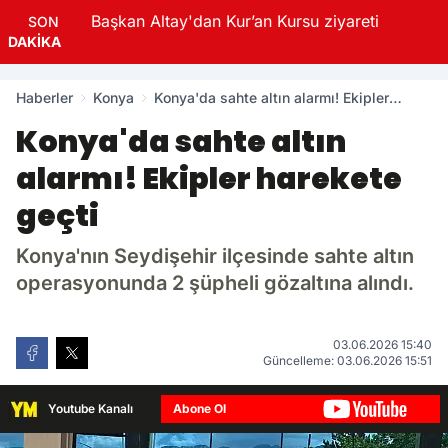
geri
Başkan Altay'dan Kur’an Kursu ziyareti
SON
DAKİKA
Haberler
Konya
Konya'da sahte altın alarmı! Ekipler
harekete geçti
Konya'da sahte altın
alarmı! Ekipler harekete
geçti
Konya'nın Seydişehir ilçesinde sahte altın
operasyonunda 2 şüpheli gözaltına alındı.
03.06.2026 15:40
Güncelleme: 03.06.2026 15:51
Youtube Kanalı
Abone Ol