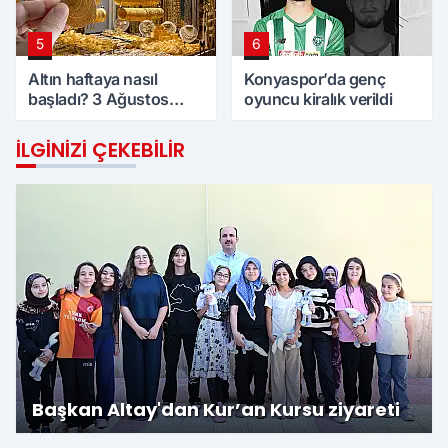
5
6
Altın haftaya nasıl
Konyaspor’da genç
başladı? 3 Ağustos
oyuncu kiralık verildi
Pazartesi günü
Konya'da altın fiyatları
İLGINIZI ÇEKEBILIR
Başkan Altay'dan Kur’an Kursu ziyareti