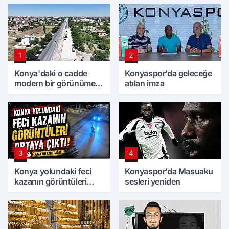
1
2
Konya'daki o cadde
Konyaspor’da geleceğe
modern bir görünüme
atılan imza
kavuşuyor
3
4
Konya yolundaki feci
Konyaspor’da Masuaku
kazanın görüntüleri
sesleri yeniden
ortaya çıktı