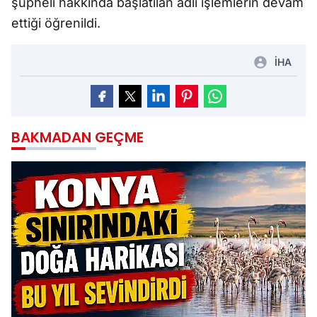
şüpheli hakkında başlatılan adli işlemlerin devam
ettiği öğrenildi.
İHA
BAKMADAN GEÇME