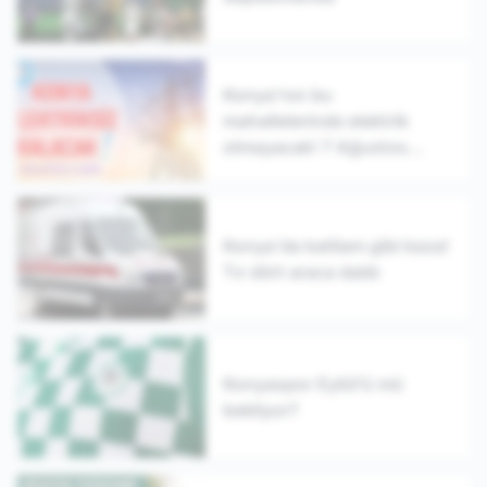
Konya'nın bu
mahallelerinde elektrik
olmayacak! 7 Ağustos
Cuma
Konya'da katliam gibi kaza!
Tır dört araca daldı
Konyaspor Eylül’ü mü
bekliyor?