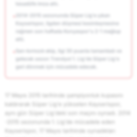
tesadüfe imza attı.
2014-2015 sezonunda Süper Lig'e çıkan
•
Kayserispor, ligden düşmesi kesinleşmesine
rağmen son haftada Konyaspor'u 2-1 mağlup
etti.
Sarı-kırmızılı ekip, ligi 30 puanla tamamladı ve
•
gelecek sezon Trendyol 1. Lig'de Süper Lig'e
geri dönmek için mücadele edecek.
17 Mayıs 2015 tarihinde şampiyonluk kupasını
kaldırarak Süper Lig'e yükselen Kayserispor,
aynı gün Süper Lig'deki son maçını oynadı. 2014
-2015 sezonunda 1. Lig'de mücadele eden
Kayserispor, 17 Mayıs tarihinde oynadıkları