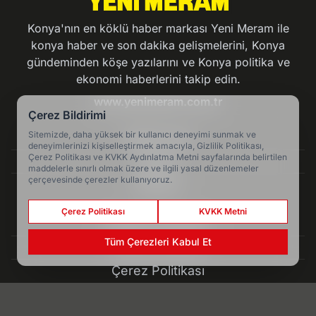
Konya'nın en köklü haber markası Yeni Meram ile
konya haber ve son dakika gelişmelerini, Konya
gündeminden köşe yazılarını ve Konya politika ve
ekonomi haberlerini takip edin.
www.yenimeram.com.tr
Çerez Bildirimi
Sitemizde, daha yüksek bir kullanıcı deneyimi sunmak ve
Hakkımızda
deneyimlerinizi kişiselleştirmek amacıyla, Gizlilik Politikası,
Çerez Politikası ve KVKK Aydınlatma Metni sayfalarında belirtilen
Künye
maddelerle sınırlı olmak üzere ve ilgili yasal düzenlemeler
çerçevesinde çerezler kullanıyoruz.
Reklam
Çerez Politikası
KVKK Metni
Kullanım Koşulları
Tüm Çerezleri Kabul Et
Gizlilik Politikası
Çerez Politikası
KVKK Metni