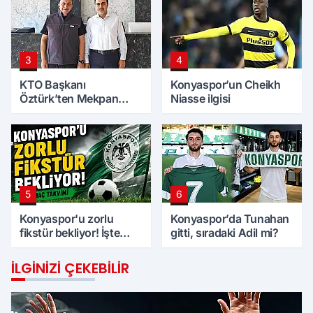
3
4
KTO Başkanı
Konyaspor’un Cheikh
Öztürk’ten Mekpan
Niasse ilgisi
Panel’e ziyaret
5
6
Konyaspor'u zorlu
Konyaspor’da Tunahan
fikstür bekliyor! İşte
gitti, sıradaki Adil mi?
maç takvimi
İLGINIZI ÇEKEBILIR