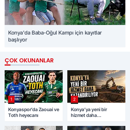
Konya'da Baba-Oğul Kampı için kayıtlar
başlıyor
ÇOK OKUNANLAR
1
2
Konyaspor’da Zaouai ve
Konya’ya yeni bir
Toth heyecanı
hizmet daha
kazandırılıyor