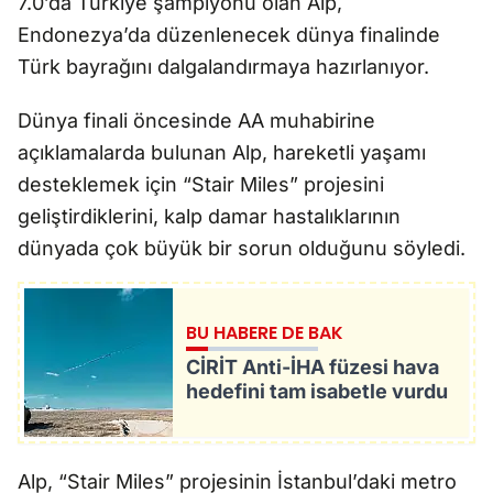
7.0’da Türkiye şampiyonu olan Alp,
Endonezya’da düzenlenecek dünya finalinde
Türk bayrağını dalgalandırmaya hazırlanıyor.
Dünya finali öncesinde AA muhabirine
açıklamalarda bulunan Alp, hareketli yaşamı
desteklemek için “Stair Miles” projesini
geliştirdiklerini, kalp damar hastalıklarının
dünyada çok büyük bir sorun olduğunu söyledi.
BU HABERE DE BAK
CİRİT Anti-İHA füzesi hava
hedefini tam isabetle vurdu
Alp, “Stair Miles” projesinin İstanbul’daki metro