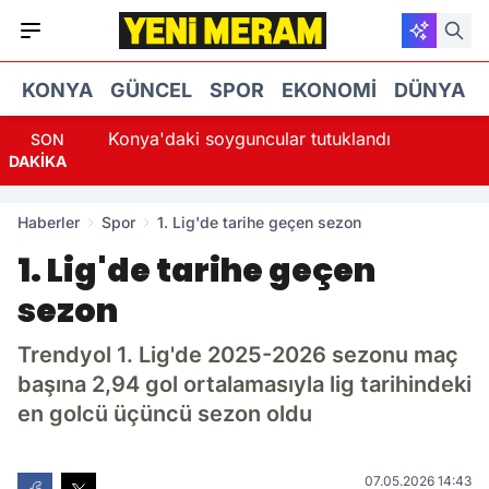
KONYA
GÜNCEL
SPOR
EKONOMI
DÜNYA
Konya'daki soyguncular tutuklandı
SON
DAKİKA
Haberler
Spor
1. Lig'de tarihe geçen sezon
1. Lig'de tarihe geçen
sezon
Trendyol 1. Lig'de 2025-2026 sezonu maç
başına 2,94 gol ortalamasıyla lig tarihindeki
en golcü üçüncü sezon oldu
07.05.2026 14:43