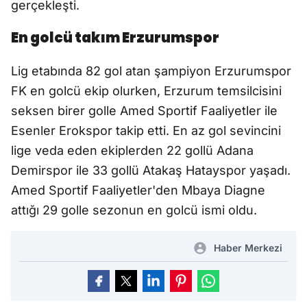
gerçekleşti.
En golcü takım Erzurumspor
Lig etabında 82 gol atan şampiyon Erzurumspor
FK en golcü ekip olurken, Erzurum temsilcisini
seksen birer golle Amed Sportif Faaliyetler ile
Esenler Erokspor takip etti. En az gol sevincini
lige veda eden ekiplerden 22 gollü Adana
Demirspor ile 33 gollü Atakaş Hatayspor yaşadı.
Amed Sportif Faaliyetler'den Mbaya Diagne
attığı 29 golle sezonun en golcü ismi oldu.
Haber Merkezi