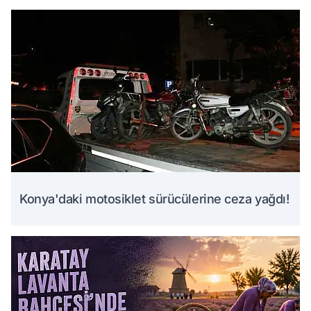
Konya'daki motosiklet sürücülerine ceza yağdı!