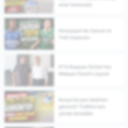
anlar kamerada
Konyaspor’da Zaouai ve
Toth heyecanı
KTO Başkanı Öztürk’ten
Mekpan Panel’e ziyaret
Konya'da pes dedirten
görüntü! Trafikte ters
yönde ilerlediler