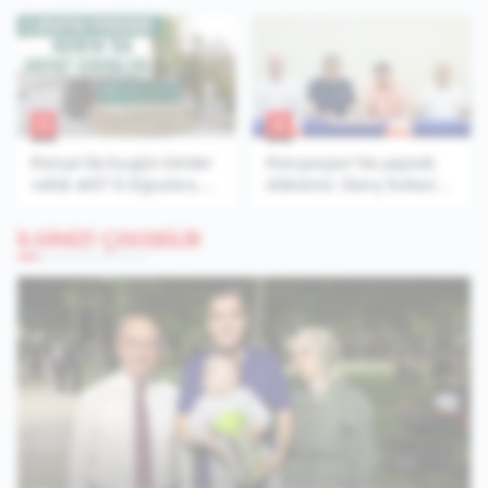
5
6
Konya’da bugün kimler
Konyaspor'da yaprak
vefat etti? 6 Ağustos
dökümü: Genç futbolcu
Perşembe günü
imzayı attı!
İLGINIZI ÇEKEBILIR