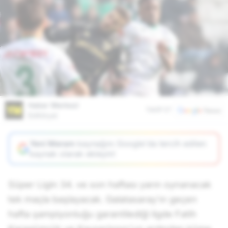
Haber Merkezi
TAKİP ET
Editöryal
Yeni Meram
kaynağını Google'da tercih edilen
kaynak olarak ekleyin!
Süper Ligin 34. ve son haftası yarın oynanacak
tek maçla başlayacak. Galatasaray'ın geçen
hafta şampiyonluğu garantilediği ligde Fatih