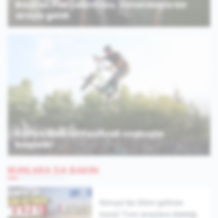
Başkan Pekyatırmacı, vatandaşla bir
araya geldi
Konya Bisiklet Festivali coşkuyla
başladı!
BUNLARA DA BAKIN
Konya'da ölüm getiren
kaza! Tırın araçlara daldığı