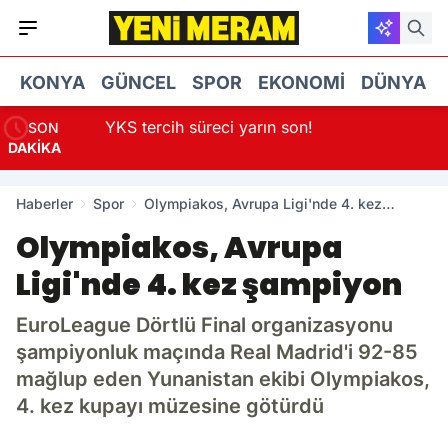
KONYA
GÜNCEL
SPOR
EKONOMI
DÜNYA
ma
YKS tercih süreci yarın son!
SON
DAKİKA
Haberler
Spor
Olympiakos, Avrupa Ligi'nde 4. kez
şampiyon
Olympiakos, Avrupa
Ligi'nde 4. kez şampiyon
EuroLeague Dörtlü Final organizasyonu
şampiyonluk maçında Real Madrid'i 92-85
mağlup eden Yunanistan ekibi Olympiakos,
4. kez kupayı müzesine götürdü