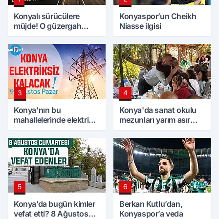
Konyalı sürücülere
Konyaspor’un Cheikh
müjde! O güzergah
Niasse ilgisi
bölünmüş yol oluyor
3
4
Konya'nın bu
Konya'da sanat okulu
mahallelerinde elektrik
mezunları yarım asır
olmayacak! 9 Ağustos
sonra bir araya geldi
Pazar
5
6
Konya’da bugün kimler
Berkan Kutlu’dan,
vefat etti? 8 Ağustos
Konyaspor’a veda