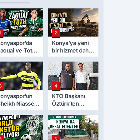
1
2
onyaspor’da
Konya’ya yeni
aouai ve Toth
bir hizmet daha
eyecanı
kazandırılıyor
3
4
onyaspor’un
KTO Başkanı
heikh Niasse
Öztürk’ten
lgisi
Mekpan Panel’e
ziyaret
5
6