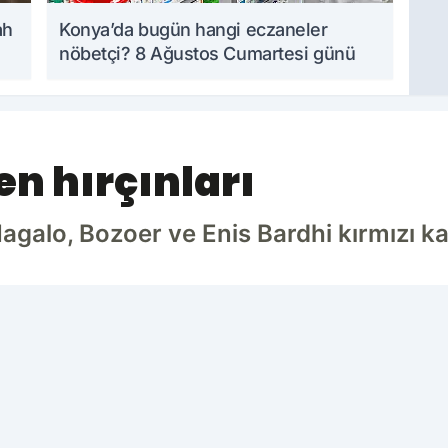
ah
Konya’da bugün hangi eczaneler
nöbetçi? 8 Ağustos Cumartesi günü
n hırçınları
galo, Bozoer ve Enis Bardhi kırmızı ka
Ç