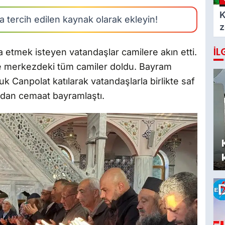
K
 tercih edilen kaynak olarak ekleyin!
z
b
İL
m
etmek isteyen vatandaşlar camilere akın etti.
 merkezdeki tüm camiler doldu. Bayram
Canpolat katılarak vatandaşlarla birlikte saf
ndan cemaat bayramlaştı.