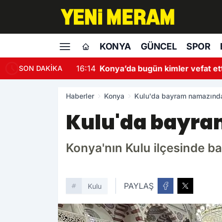
KONYA
GÜNCEL
SPOR
16:14
Konya’da bugün kimler vefat et
SON DAKİKA
Haberler
Konya
Kulu'da bayram namazında
Kulu'da bayra
Konya'nın Kulu ilçesinde 
PAYLAŞ
Kulu