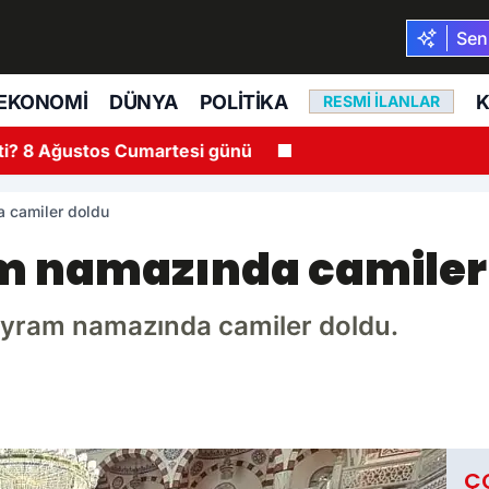
Seni
EKONOMI
DÜNYA
POLITIKA
K
RESMI İLANLAR
ti? 8 Ağustos Cumartesi günü
 camiler doldu
m namazında camiler
bayram namazında camiler doldu.
Ç