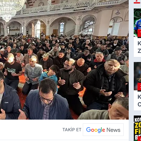
K
Z
h
K
C
i
TAKİP ET