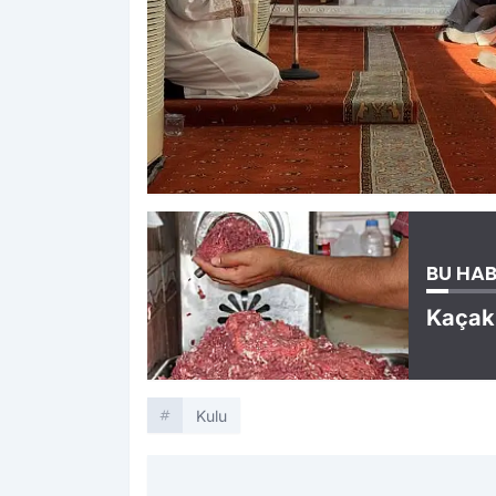
BU HAB
Kaçak 
Kulu