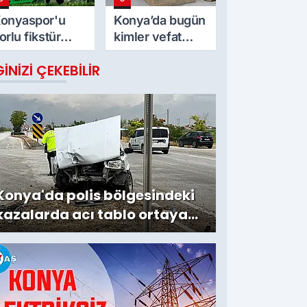
onyaspor'u
Konya’da bugün
orlu fikstür
kimler vefat
ekliyor! İşte
etti? 7 Ağustos
GINIZI ÇEKEBILIR
aç takvimi
Cuma günü
Konya'da polis bölgesindeki
kazalarda acı tablo ortaya
çıktı