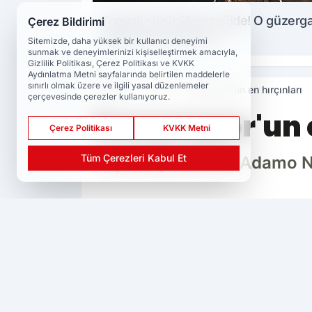
Konyalı sürücülere müjde! O güzerg
Çerez Bildirimi
bölünmüş yol oluyor
Sitemizde, daha yüksek bir kullanıcı deneyimi
sunmak ve deneyimlerinizi kişiselleştirmek amacıyla,
Gizlilik Politikası, Çerez Politikası ve KVKK
Aydınlatma Metni sayfalarında belirtilen maddelerle
sınırlı olmak üzere ve ilgili yasal düzenlemeler
Haberler
Spor
Konyaspor'un en hırçınları
çerçevesinde çerezler kullanıyoruz.
Konyaspor'un e
Çerez Politikası
KVKK Metni
Tüm Çerezleri Kabul Et
Yeşil-beyazlılarda Adamo Na
PAYLAŞ
Konyaspor