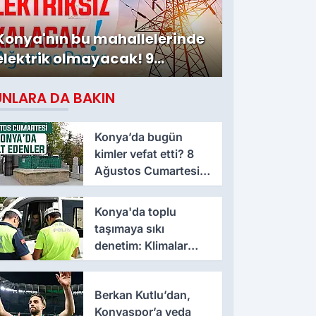
Konya'nın bu mahallelerinde
elektrik olmayacak! 9
Ağustos Pazar
UNLARA DA BAKIN
Konya’da bugün
kimler vefat etti? 8
Ağustos Cumartesi
günü
Konya'da toplu
taşımaya sıkı
denetim: Klimalar
kontrol ediliyor
Berkan Kutlu’dan,
Konyaspor’a veda