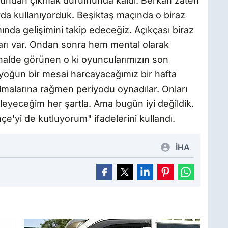
e oyundan çıkmak durumunda kaldı. Berkan zaten
a kullanıyorduk. Beşiktaş maçında o biraz
mında gelişimini takip edeceğiz. Açıkçası biraz
arı var. Ondan sonra hem mental olarak
halde görünen o ki oyuncularımızın son
 yoğun bir mesai harcayacağımız bir hafta
lmalarına rağmen periyodu oynadılar. Onları
eyeceğim her şartla. Ama bugün iyi değildik.
e'yi de kutluyorum" ifadelerini kullandı.
İHA