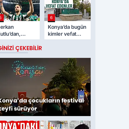
ğustos Pazar
5
6
erkan
Konya’da bugün
utlu’dan,
kimler vefat
onyaspor’a
etti? 8 Ağustos
GINIZI ÇEKEBILIR
eda
Cumartesi günü
Konya’da çocukların festival
keyfi sürüyor