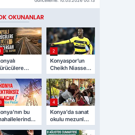
Güncelleme: 10.05.2026 00:13
OK OKUNANLAR
1
2
onyalı
Konyaspor’un
ürücülere
Cheikh Niasse
üjde! O
ilgisi
üzergah
ölünmüş yol
luyor
3
4
onya'nın bu
Konya'da sanat
ahallelerinde
okulu mezunları
lektrik
yarım asır sonra
lmayacak! 9
bir araya geldi