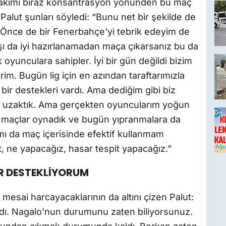
in takımı biraz konsantrasyon yönünden bu maç
alut şunları söyledi: “Bunu net bir şekilde de
l. Önce de bir Fenerbahçe'yi tebrik edeyim de
şı da iyi hazırlanamadan maça çıkarsanız bu da
unculara sahipler. İyi bir gün değildi bizim
ilirim. Bugün lig için en azından taraftarımızla
r destekleri vardı. Ama dediğim gibi biz
n uzaktık. Ama gerçekten oyuncularım yoğun
or maçlar oynadık ve bugün yıpranmalara da
mı da maç içerisinde efektif kullanmam
, ne yapacağız, hasar tespit yapacağız.”
 DESTEKLİYORUM
 mesai harcayacaklarının da altını çizen Palut:
şadı. Nagalo'nun durumunu zaten biliyorsunuz.