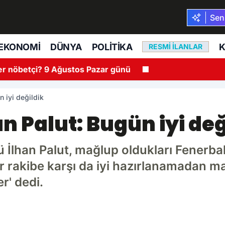
Seni
EKONOMI
DÜNYA
POLITIKA
K
RESMI İLANLAR
r nöbetçi? 9 Ağustos Pazar günü
n iyi değildik
 Palut: Bugün iyi değ
 İlhan Palut, mağlup oldukları Fenerb
bir rakibe karşı da iyi hazırlanamadan m
r' dedi.