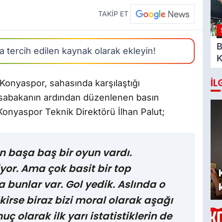
A
TAKİP ET
B
 tercih edilen kaynak olarak ekleyin!
K
K
İL
v
 Konyaspor, sahasında karşılaştığı
sabakanın ardından düzenlenen basın
Konyaspor Teknik Direktörü İlhan Palut;
n başa baş bir oyun vardı.
iyor. Ama çok basit bir top
 bunlar var. Gol yedik. Aslında o
irse biraz bizi moral olarak aşağı
ç olarak ilk yarı istatistiklerin de