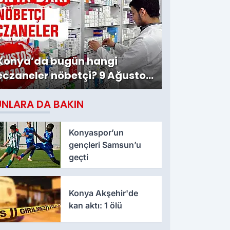
Konya’da bugün hangi
eczaneler nöbetçi? 9 Ağustos
Pazar günü
UNLARA DA BAKIN
Konyaspor’un
gençleri Samsun’u
geçti
Konya Akşehir'de
kan aktı: 1 ölü