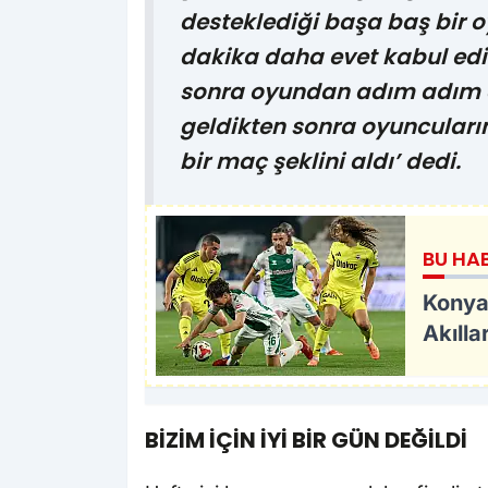
desteklediği başa baş bir oy
dakika daha evet kabul edil
sonra oyundan adım adım d
geldikten sonra oyuncuları
bir maç şeklini aldı’ dedi.
BU HA
Konya
Akılla
BİZİM İÇİN İYİ BİR GÜN DEĞİLDİ