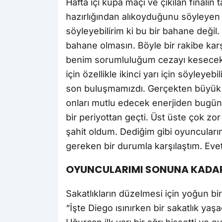
Hafta içi kupa maçı ve çıkılan final
hazırlığından alıkoyduğunu söyleyen P
söyleyebilirim ki bu bir bahane deği
bahane olmasın. Böyle bir rakibe kar
benim sorumluluğum cezayı kesecek oy
için özellikle ikinci yarı için söyleyeb
son buluşmamızdı. Gerçekten büyük bi
onları mutlu edecek enerjiden bugü
bir periyottan geçti. Üst üste çok z
şahit oldum. Dediğim gibi oyuncuları
gereken bir durumla karşılaştım. Evet
OYUNCULARIMI SONUNA KADAR
Sakatlıkların düzelmesi için yoğun bir
“İşte Diego ısınırken bir sakatlık ya