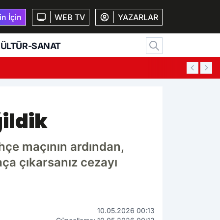
n İçin
WEB TV
YAZARLAR
ÜLTÜR-SANAT
01:54
K
ildik
ahçe maçının ardından,
aça çıkarsanız cezayı
10.05.2026 00:13