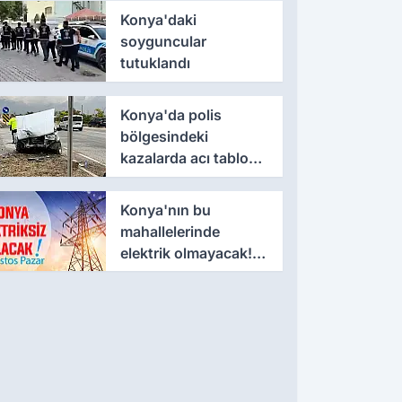
Konya'daki
soyguncular
tutuklandı
Konya'da polis
bölgesindeki
kazalarda acı tablo
ortaya çıktı
Konya'nın bu
mahallelerinde
elektrik olmayacak! 9
Ağustos Pazar