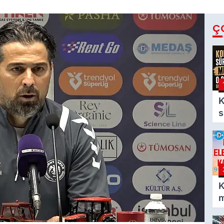
Ç
K
s
m
g
b
o
K
m
e
o