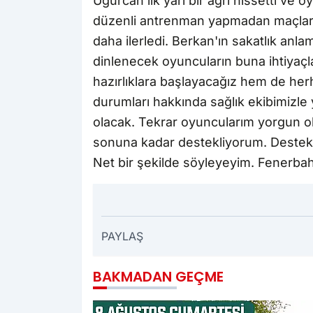
Uğurcan ilk yarı bir ağrı hissetti v
düzenli antrenman yapmadan maçlard
daha ilerledi. Berkan'ın sakatlık anla
dinlenecek oyuncuların buna ihtiyaçl
hazırlıklara başlayacağız hem de her
durumları hakkında sağlık ekibimizle
olacak. Tekrar oyuncularım yorgun o
sonuna kadar destekliyorum. Destekl
Net bir şekilde söyleyeyim. Fenerbahç
PAYLAŞ
BAKMADAN GEÇME