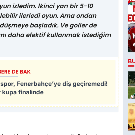
un izledim. İkinci yarı bir 5-10
ebilir ilerledi oyun. Ama ondan
üşmeye başladık. Ve goller de
mı daha efektif kullanmak istediğim
B
BERE DE BAK
spor, Fenerbahçe’ye diş geçiremedi!
r kupa finalinde