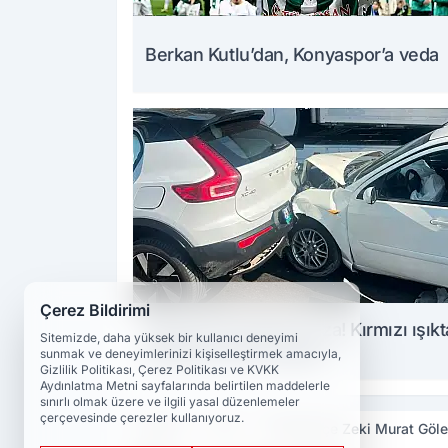
Berkan Kutlu’dan, Konyaspor’a veda
Çerez Bildirimi
Konya'da korkutan kaza! Kırmızı ışıkt
Sitemizde, daha yüksek bir kullanıcı deneyimi
bekleyen araca çarptı
sunmak ve deneyimlerinizi kişiselleştirmek amacıyla,
Gizlilik Politikası, Çerez Politikası ve KVKK
Aydınlatma Metni sayfalarında belirtilen maddelerle
sınırlı olmak üzere ve ilgili yasal düzenlemeler
çerçevesinde çerezler kullanıyoruz.
Haberler
Spor
Fenerbahçe Zeki Murat Göl