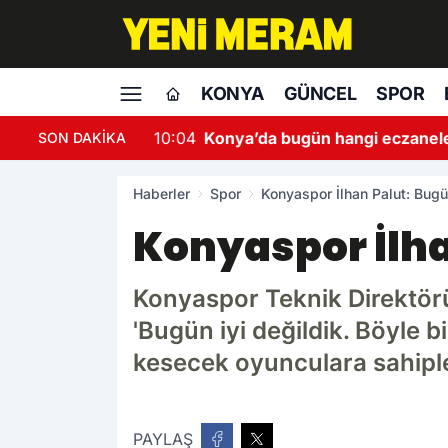
KONYA
GÜNCEL
SPOR
10:04
Konya’da bugün hangi eczanele
SON DAKİKA
Haberler
Spor
Konyaspor İlhan Palut: Bugü
Konyaspor İlhan
Konyaspor Teknik Direktörü
'Bugün iyi değildik. Böyle 
kesecek oyunculara sahiple
PAYLAŞ