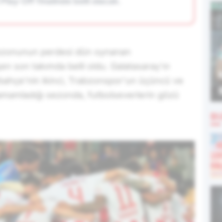
lay-Off finalinde belli olacak.
ezonunun perdesi dün oynanan
n son takımda belli oldu. Galatasaray'ın
rbahçe'nin ikinci, Trabzonspor'un üçüncü ve
tamamladığı sezonda, futbolseverlerin gözü
B