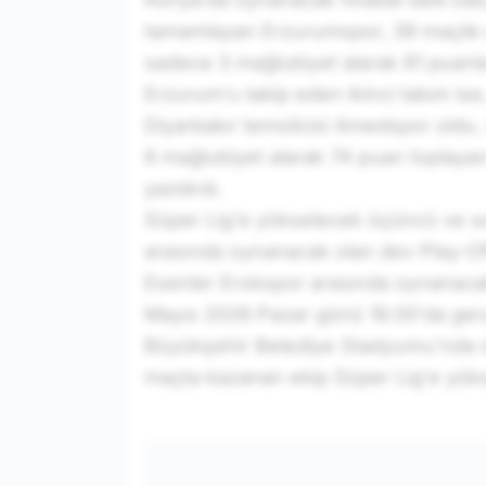
tamamlayan Erzurumspor, 38 maçlık m
sadece 3 mağlubiyet alarak 81 puanla
Erzurum’u takip eden ikinci takım ise,
Diyarbakır temsilcisi Amedspor oldu. 
6 mağlubiyet alarak 74 puan toplaya
yazdırdı.
Süper Lig'e yükselecek üçüncü ve so
arasında oynanacak olan dev Play-Off 
Esenler Erokspor arasında oynanacak 
Mayıs 2026 Pazar günü 19.00'da ger
Büyükşehir Belediye Stadyumu'nda 
maçta kazanan ekip Süper Lig'e yüks