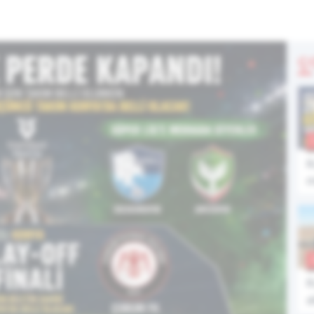
Ç
K
m
y
K
a