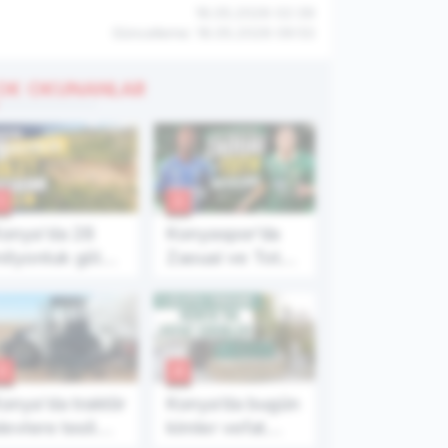
18.05.2026 02:39
Güncelleme: 18.05.2026 09:53
OK OKUNANLAR
1
2
onya'da 28
Konyaspor’da
ilyonluk gölet
Zaouai ve Toth
atırımı sürüyor
heyecanı
3
4
onya'da traktör
Konya’da bugün
levlere teslim
kimler vefat