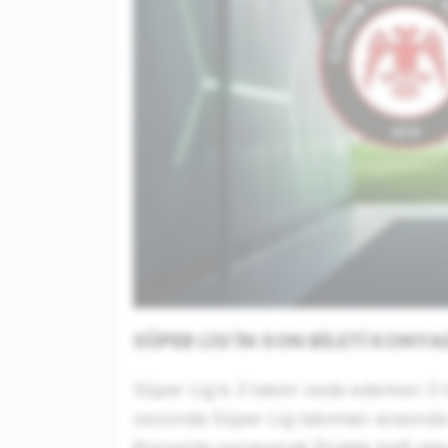
SÜPER LİG'İN SON BİLETİ KONY
Süper Lig'e 3 takım veda ederken 3 t
sezonda Süper Lig takımları arasında 
Konya’da oynanacak finalde belli ola