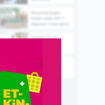
Konya’da bugün
kimler vefat etti? 7
Ağustos Cuma günü
Türkiye, Suudi
Arabistan ve
Pakistan Ortak
Savunma Anlaşması
imzaladı
Konya’ya yeni bir
hizmet daha
kazandırılıyor