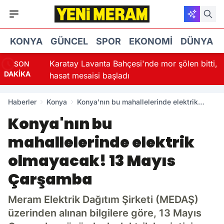
KONYA
GÜNCEL
SPOR
EKONOMI
DÜNYA
za
Karatay Lavanta Bahçesi'nde mor şölen bitti,
SON
DAKİKA
hasat mesaisi başladı
Haberler
Konya
Konya'nın bu mahallelerinde elektrik
olmayacak! 13 Mayıs Çarşamba
Konya'nın bu
mahallelerinde elektrik
olmayacak! 13 Mayıs
Çarşamba
Meram Elektrik Dağıtım Şirketi (MEDAŞ)
üzerinden alınan bilgilere göre, 13 Mayıs