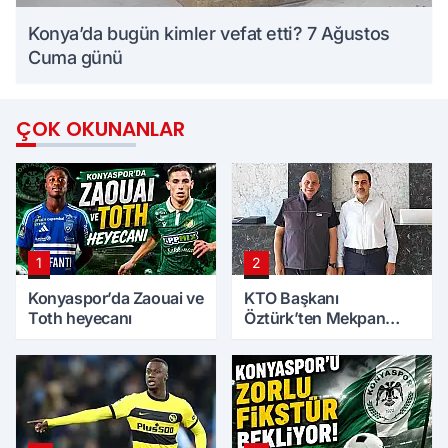
Konya’da bugün kimler vefat etti? 7 Ağustos
Cuma günü
ÇOK OKUNANLAR
1
2
Konyaspor’da Zaouai ve
KTO Başkanı
Toth heyecanı
Öztürk’ten Mekpan
Panel’e ziyaret