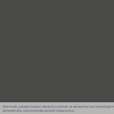
Sitemizde, yüksek kullanıcı deneyimi sunmak ve deneyimlerinizi kişiselleştirme
düzenlemeler çerçevesinde çerezler kullanıyoruz.