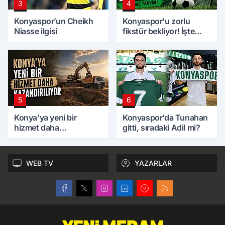
3
4
Konyaspor’un Cheikh
Konyaspor'u zorlu
Niasse ilgisi
fikstür bekliyor! İşte
maç takvimi
5
6
Konya’ya yeni bir
Konyaspor’da Tunahan
hizmet daha
gitti, sıradaki Adil mi?
kazandırılıyor
WEB TV
YAZARLAR