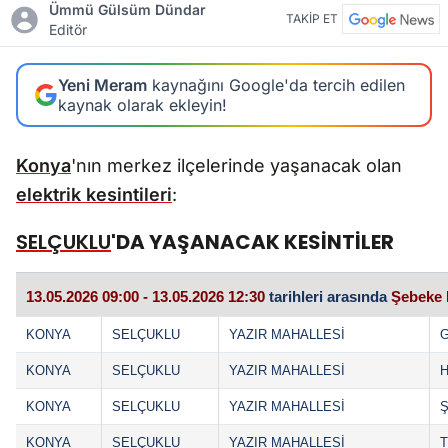
Ümmü Gülsüm Dündar
TAKİP ET
Editör
Yeni Meram
kaynağını Google'da tercih edilen
kaynak olarak ekleyin!
Konya
'nın merkez ilçelerinde yaşanacak olan
elektrik kesintileri
:
SELÇUKLU
'DA YAŞANACAK KESİNTİLER
13.05.2026 09:00 - 13.05.2026 12:30
tarihleri arasında
Şebeke 
KONYA
SELÇUKLU
YAZIR MAHALLESİ
G
KONYA
SELÇUKLU
YAZIR MAHALLESİ
H
KONYA
SELÇUKLU
YAZIR MAHALLESİ
KONYA
SELÇUKLU
YAZIR MAHALLESİ
T