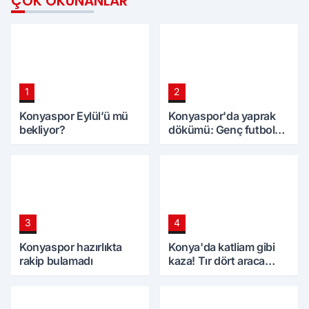
ÇOK OKUNANLAR
1
2
Konyaspor Eylül’ü mü
Konyaspor'da yaprak
bekliyor?
dökümü: Genç futbolcu
imzayı attı!
3
4
Konyaspor hazırlıkta
Konya'da katliam gibi
rakip bulamadı
kaza! Tır dört araca
daldı