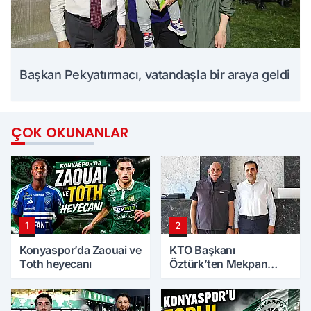
Başkan Pekyatırmacı, vatandaşla bir araya geldi
ÇOK OKUNANLAR
1
2
Konyaspor’da Zaouai ve
KTO Başkanı
Toth heyecanı
Öztürk’ten Mekpan
Panel’e ziyaret