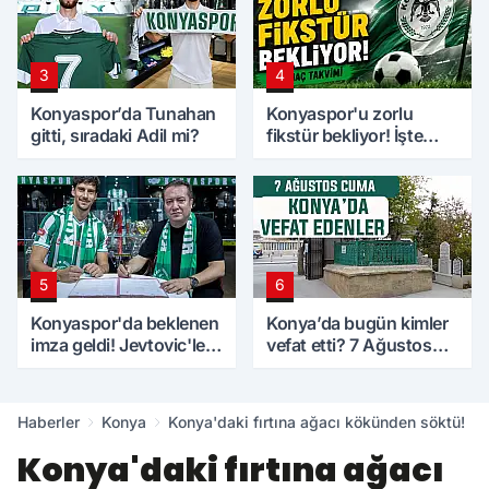
3
4
Konyaspor’da Tunahan
Konyaspor'u zorlu
gitti, sıradaki Adil mi?
fikstür bekliyor! İşte
maç takvimi
5
6
Konyaspor'da beklenen
Konya’da bugün kimler
imza geldi! Jevtovic'le
vefat etti? 7 Ağustos
anlaşma sağlandı
Cuma günü
Haberler
Konya
Konya'daki fırtına ağacı kökünden söktü!
Konya'daki fırtına ağacı