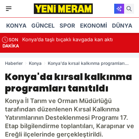
KONYA
GÜNCEL
SPOR
EKONOMI
DÜNYA
a taşlı bıçaklı kavgada kan aktı
Konya’da Bisikle
SON
DAKİKA
Haberler
Konya
Konya'da kırsal kalkınma programları
tanıtıldı
Konya'da kırsal kalkınma
programları tanıtıldı
Konya İl Tarım ve Orman Müdürlüğü
tarafından düzenlenen Kırsal Kalkınma
Yatırımlarının Desteklenmesi Programı 17.
Etap bilgilendirme toplantıları, Karapınar ve
Ereğli ilçelerinde gerçekleştirildi.