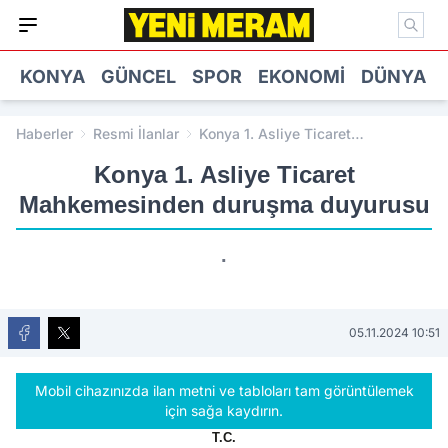
KONYA
GÜNCEL
SPOR
EKONOMI
DÜNYA
Haberler
Resmi İlanlar
Konya 1. Asliye Ticaret
Mahkemesinden duruşma
Konya 1. Asliye Ticaret
duyurusu
Mahkemesinden duruşma duyurusu
.
05.11.2024 10:51
Mobil cihazınızda ilan metni ve tabloları tam görüntülemek
için sağa kaydırın.
T.C.