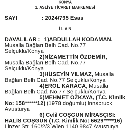
KONYA
1. ASLİYE TİCARET MAHKEMESİ
SAYI : 2024/795 Esas
İ L A N
DAVALILAR :
1)ABDULLAH KODAMAN,
Musalla Bağları Belh Cad. No.77
Selçuklu/Konya
2)NİZAMETTİN ÖZDEMİR,
Musalla Bağları Belh Cad. No.77
Selçuklu/Konya
3)HÜSEYİN YILMAZ,
Musalla
Bağları Belh Cad. No.77 Selçuklu/Konya
4)EROL KARACA,
Musalla
Bağları Belh Cad. No.77 Selçuklu/Konya
5)MEHMET ÖZKAYA, (T.C. Kimlik
No: 158******12)
(1978 doğumlu) Innsbruck
Avusturya
6) Celil COŞGUN MİRASÇISI:
HALİS COŞGUN (T.C. Kimlik No: 6629*****16)
Linzer Str. 160/2/3 Wien 1140 9847 Avusturya