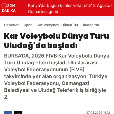
Konya’da bugün kimler vefat etti? 8 Ağustos
SON
DAKİKA
Cumartesi günü
Haberler
Spor
Kar Voleybolu Dünya Turu Uludağ'da
başladı
Kar Voleybolu Dünya Turu
Uludağ'da başladı
BURSA'DA, 2026 FIVB Kar Voleybolu Dünya
Turu Uludağ etabı başladı.Uluslararası
Voleybol Federasyonunun (FIVB)
takviminde yer alan organizasyon, Türkiye
Voleybol Federasyonu, Osmangazi
Belediyesi ve Uludağ Teleferik iş birliğiyle
2.
27.03.2026 16:12