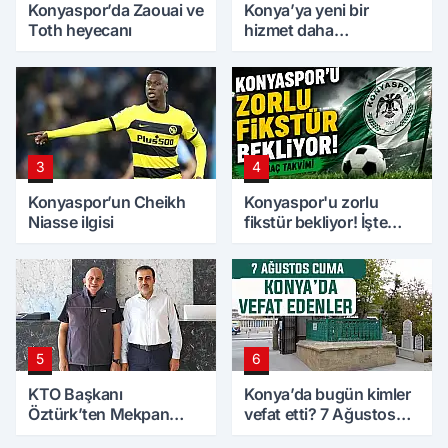
Konyaspor’da Zaouai ve
Konya’ya yeni bir
Toth heyecanı
hizmet daha
kazandırılıyor
3
4
Konyaspor’un Cheikh
Konyaspor'u zorlu
Niasse ilgisi
fikstür bekliyor! İşte
maç takvimi
5
6
KTO Başkanı
Konya’da bugün kimler
Öztürk’ten Mekpan
vefat etti? 7 Ağustos
Panel’e ziyaret
Cuma günü