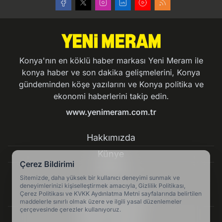
Konya'nın en köklü haber markası Yeni Meram ile
konya haber ve son dakika gelişmelerini, Konya
gündeminden köşe yazılarını ve Konya politika ve
ekonomi haberlerini takip edin.
www.yenimeram.com.tr
Hakkımızda
Künye
Çerez Bildirimi
Reklam
Sitemizde, daha yüksek bir kullanıcı deneyimi sunmak ve
deneyimlerinizi kişiselleştirmek amacıyla, Gizlilik Politikası,
Çerez Politikası ve KVKK Aydınlatma Metni sayfalarında belirtilen
Kullanım Koşulları
maddelerle sınırlı olmak üzere ve ilgili yasal düzenlemeler
çerçevesinde çerezler kullanıyoruz.
Gizlilik Politikası