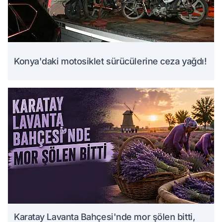
Konya'daki motosiklet sürücülerine ceza yağdı!
Karatay Lavanta Bahçesi'nde mor şölen bitti,