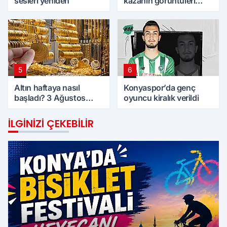
sesleri yeniden
kazanın görüntüleri
ortaya çıktı
5
6
Altın haftaya nasıl
Konyaspor’da genç
başladı? 3 Ağustos
oyuncu kiralık verildi
Pazartesi günü
Konya'da altın fiyatları
İLGINIZI ÇEKEBILIR