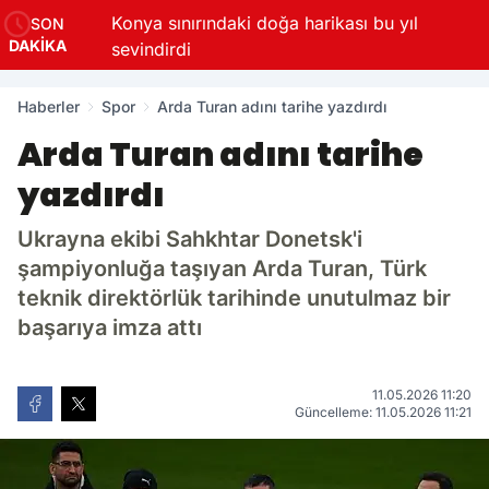
rüman
Konya sınırındaki doğa harikası bu yıl
SON
DAKİKA
sevindirdi
Haberler
Spor
Arda Turan adını tarihe yazdırdı
Arda Turan adını tarihe
yazdırdı
Ukrayna ekibi Sahkhtar Donetsk'i
şampiyonluğa taşıyan Arda Turan, Türk
teknik direktörlük tarihinde unutulmaz bir
başarıya imza attı
11.05.2026 11:20
Güncelleme: 11.05.2026 11:21