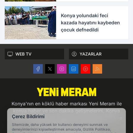
Konya yolundaki feci
kazada hayatını kaybeden
çocuk defnedildi
WEB TV
YAZARLAR
Konya'nın en köklü haber markası Yeni Meram ile
konya haber ve son dakika gelişmelerini, Konya
Çerez Bildirimi
gündeminden köşe yazılarını ve Konya politika ve
ekonomi haberlerini takip edin.
Sitemizde, daha yüksek bir kullanıcı deneyimi sunmak ve
deneyimlerinizi kişiselleştirmek amacıyla, Gizlilik Politikası,