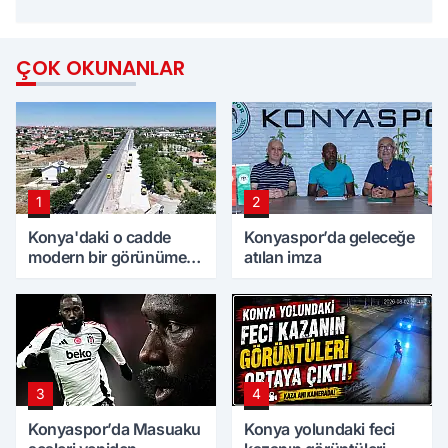
ÇOK OKUNANLAR
1
2
Konya'daki o cadde
Konyaspor’da geleceğe
modern bir görünüme
atılan imza
kavuşuyor
3
4
Konyaspor’da Masuaku
Konya yolundaki feci