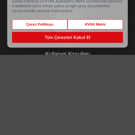
www.yenimeram.com.tr
Çerez Politikası ve KVKK Aydınlatma Metni sayfalarında belirtilen
maddelerle sınırlı olmak üzere ve ilgili yasal düzenlemeler
çerçevesinde çerezler kullanıyoruz.
Hakkımızda
Çerez Politikası
KVKK Metni
Künye
Reklam
Tüm Çerezleri Kabul Et
Kullanım Koşulları
Gizlilik Politikası
Çerez Politikası
KVKK Metni
İletişim Bilgileri
Arda Turan adını tarihe yazdırdı - Spor