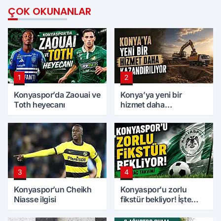
ÇOK OKUNANLAR
1
2
Konyaspor’da Zaouai ve
Konya’ya yeni bir
Toth heyecanı
hizmet daha
kazandırılıyor
3
4
Konyaspor’un Cheikh
Konyaspor'u zorlu
Niasse ilgisi
fikstür bekliyor! İşte
maç takvimi