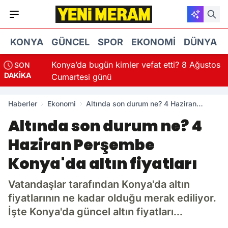
KONYA
GÜNCEL
SPOR
EKONOMI
DÜNYA
Konya’da bugün kimler vefat etti? 8 Ağustos
SON
DAKİKA
Cumartesi günü
Haberler
Ekonomi
Altında son durum ne? 4 Haziran
Perşembe Konya'da altın fiyatları
Altında son durum ne? 4
Haziran Perşembe
Konya'da altın fiyatları
Vatandaşlar tarafından Konya'da altın
fiyatlarının ne kadar olduğu merak ediliyor.
İşte Konya'da güncel altın fiyatları...