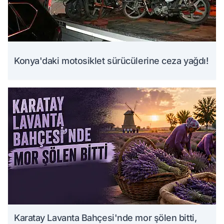
Konya'daki motosiklet sürücülerine ceza yağdı!
Karatay Lavanta Bahçesi'nde mor şölen bitti,