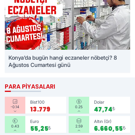
Konya’da bugün hangi eczaneler nöbetçi? 8
Ağustos Cumartesi günü
PARA PIYASALARI
Bist100
Dolar
-0.14
0.25
13.779
47,74
₺
Euro
Altın (Gr)
0.43
2.59
55,25
₺
6.660,55
₺