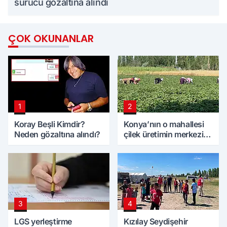
sürücü gözaltına alındı
ÇOK OKUNANLAR
1
2
Koray Beşli Kimdir?
Konya’nın o mahallesi
Neden gözaltına alındı?
çilek üretimin merkezi
oldu
3
4
LGS yerleştirme
Kızılay Seydişehir