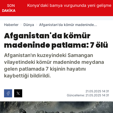
tu
Konya'daki bamya vurgununda yeni gelişme
SON
0
saniye sonra kapatılacak.
REKLAMI GEÇ
DAKİKA
Haberler
Dünya
Afganistan'da kömür madeninde
patlama: 7 ölü
Afganistan'da kömür
madeninde patlama: 7 ölü
Afganistan'ın kuzeyindeki Samangan
vilayetindeki kömür madeninde meydana
gelen patlamada 7 kişinin hayatını
kaybettiği bildirildi.
21.05.2025 14:31
Güncelleme: 21.05.2025 14:31