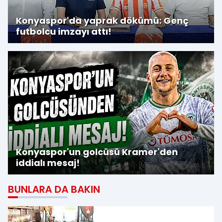
Konyaspor'da yaprak dökümü: Genç
futbolcu imzayı attı!
Konyaspor'un golcüsü Kramer'den
iddialı mesaj!
BUNLARA DA BAKIN