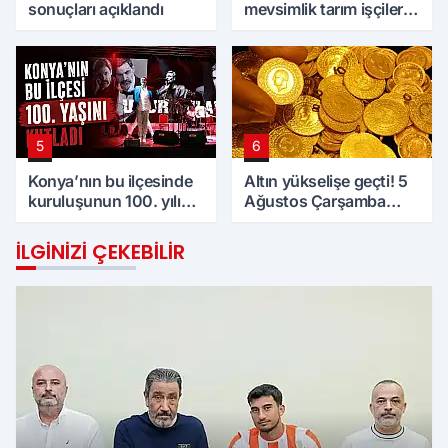
sonuçları açıklandı
mevsimlik tarım işçilerini
unutmadı
5
6
Konya’nın bu ilçesinde
Altın yükselişe geçti! 5
kuruluşunun 100. yılı
Ağustos Çarşamba
kutlandı
günü Konya'da altın
fiyatları
İLGINIZI ÇEKEBILIR