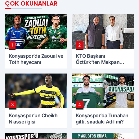
ÇOK OKUNANLAR
1
2
Konyaspor’da Zaouai ve
KTO Başkanı
Toth heyecanı
Öztürk’ten Mekpan
Panel’e ziyaret
3
4
Konyaspor’un Cheikh
Konyaspor’da Tunahan
Niasse ilgisi
gitti, sıradaki Adil mi?