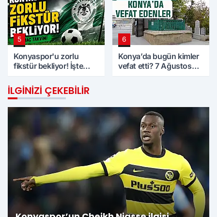
5
6
Konyaspor'u zorlu
Konya’da bugün kimler
fikstür bekliyor! İşte
vefat etti? 7 Ağustos
maç takvimi
Cuma günü
İLGINIZI ÇEKEBILIR
Konyaspor’un Cheikh Niasse ilgisi