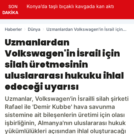
Konya’da taşlı bıçaklı kavgada kan aktı
SON
DAKİKA
Haberler
Dünya
Uzmanlardan Volkswagen'in İsrail için
silah üretmesinin uluslararası hukuku
Uzmanlardan
ihlal edeceği uyarısı
Volkswagen'in İsrail için
silah üretmesinin
uluslararası hukuku ihlal
edeceği uyarısı
Uzmanlar, Volkswagen'in İsrailli silah şirketi
Rafael ile 'Demir Kubbe' hava savunma
sistemine ait bileşenlerin üretimi için olası
işbirliğinin, Almanya'nın uluslararası hukuk
yükümlülükleri açısından ihlal oluşturacağı