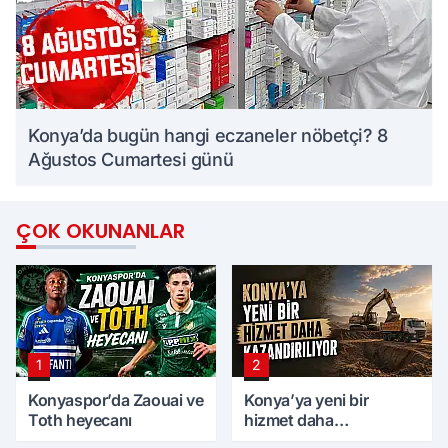
Konya’da bugün hangi eczaneler nöbetçi? 8
Ağustos Cumartesi günü
ÇOK OKUNANLAR
1
2
Konyaspor’da Zaouai ve
Konya’ya yeni bir
Toth heyecanı
hizmet daha
kazandırılıyor