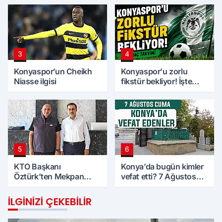
3
4
Konyaspor’un Cheikh
Konyaspor'u zorlu
Niasse ilgisi
fikstür bekliyor! İşte
maç takvimi
5
6
KTO Başkanı
Konya’da bugün kimler
Öztürk’ten Mekpan
vefat etti? 7 Ağustos
Panel’e ziyaret
Cuma günü
İLGINIZI ÇEKEBILIR