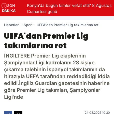
Konya’da bugün kimler vefat etti? 8 Ağustos
SON
DAKİKA
Cumartesi günü
Haberler
Spor
UEFA'dan Premier Lig takımlarına ret
UEFA'dan Premier Lig
takımlarına ret
İNGİLTERE Premier Lig ekiplerinin
Şampiyonlar Ligi kadrolarını 28 kişiye
çıkarma talebinin İspanyol takımlarının da
itirazıyla UEFA tarafından reddedildiği iddia
edildi.İngiliz Guardian gazetesinin haberine
göre Premier Lig takımları, Şampiyonlar
Ligi'nde
24.03.2026 10:30