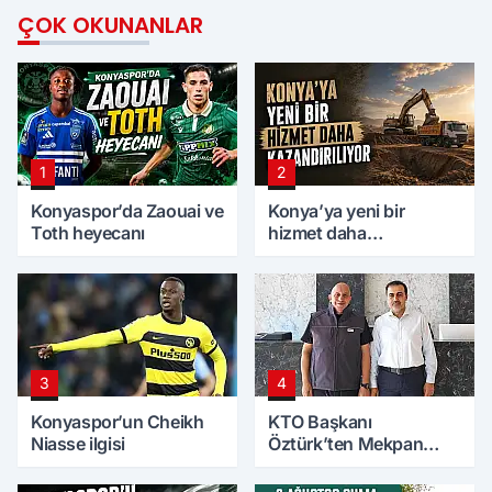
ÇOK OKUNANLAR
1
2
Konyaspor’da Zaouai ve
Konya’ya yeni bir
Toth heyecanı
hizmet daha
kazandırılıyor
3
4
Konyaspor’un Cheikh
KTO Başkanı
Niasse ilgisi
Öztürk’ten Mekpan
Panel’e ziyaret