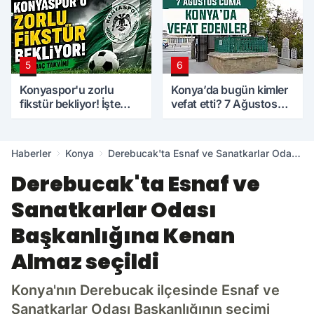
5
6
Konyaspor'u zorlu
Konya’da bugün kimler
fikstür bekliyor! İşte
vefat etti? 7 Ağustos
maç takvimi
Cuma günü
Haberler
Konya
Derebucak'ta Esnaf ve Sanatkarlar Odası
Başkanlığına Kenan Almaz seçildi
Derebucak'ta Esnaf ve
Sanatkarlar Odası
Başkanlığına Kenan
Almaz seçildi
Konya'nın Derebucak ilçesinde Esnaf ve
Sanatkarlar Odası Başkanlığının seçimi