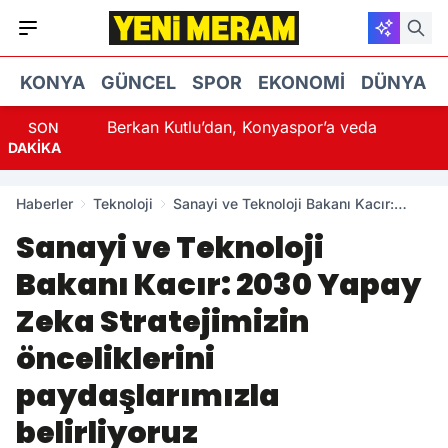
KONYA
GÜNCEL
SPOR
EKONOMI
DÜNYA
Berkan Kutlu’dan, Konyaspor’a veda
SON
DAKİKA
Haberler
Teknoloji
Sanayi ve Teknoloji Bakanı Kacır:
2030 Yapay Zeka Stratejimizin
Sanayi ve Teknoloji
önceliklerini paydaşlarımızla
belirliyoruz
Bakanı Kacır: 2030 Yapay
Zeka Stratejimizin
önceliklerini
paydaşlarımızla
belirliyoruz