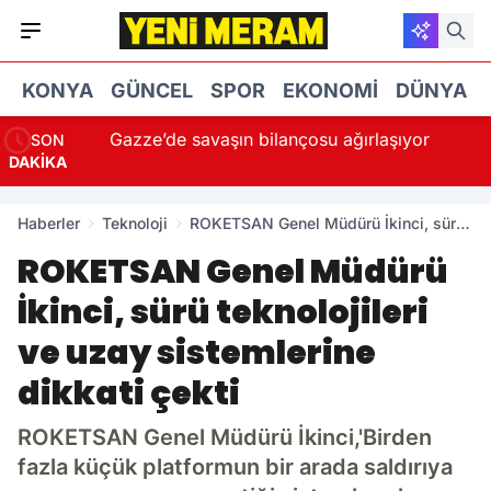
KONYA
GÜNCEL
SPOR
EKONOMI
DÜNYA
ğustos
Gazze’de savaşın bilançosu ağırlaşıyor
SON
DAKİKA
Haberler
Teknoloji
ROKETSAN Genel Müdürü İkinci, sürü
teknolojileri ve uzay sistemlerine
ROKETSAN Genel Müdürü
dikkati çekti
İkinci, sürü teknolojileri
ve uzay sistemlerine
dikkati çekti
ROKETSAN Genel Müdürü İkinci,'Birden
fazla küçük platformun bir arada saldırıya