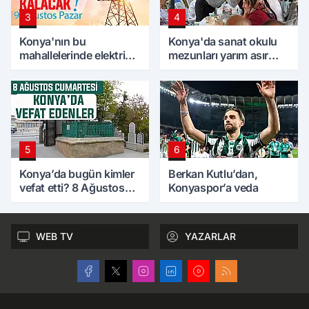
3
4
Konya'nın bu
Konya'da sanat okulu
mahallelerinde elektrik
mezunları yarım asır
olmayacak! 9 Ağustos
sonra bir araya geldi
Pazar
5
6
Konya’da bugün kimler
Berkan Kutlu’dan,
vefat etti? 8 Ağustos
Konyaspor’a veda
Cumartesi günü
WEB TV
YAZARLAR