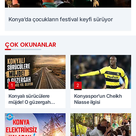
Konya’da çocukların festival keyfi sürüyor
ÇOK OKUNANLAR
1
2
Konyalı sürücülere
Konyaspor’un Cheikh
müjde! O güzergah
Niasse ilgisi
bölünmüş yol oluyor