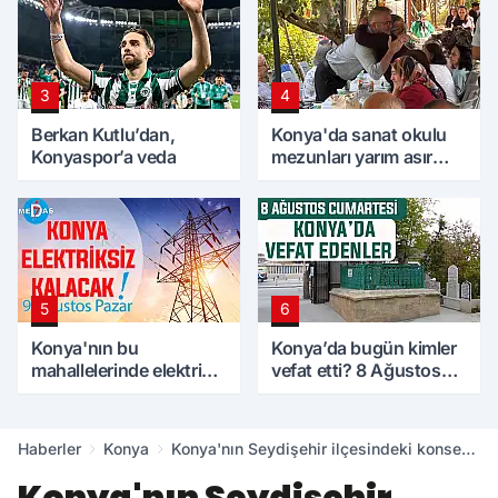
3
4
Berkan Kutlu’dan,
Konya'da sanat okulu
Konyaspor’a veda
mezunları yarım asır
sonra bir araya geldi
5
6
Konya'nın bu
Konya’da bugün kimler
mahallelerinde elektrik
vefat etti? 8 Ağustos
olmayacak! 9 Ağustos
Cumartesi günü
Pazar
Haberler
Konya
Konya'nın Seydişehir ilçesindeki konser
alkış topladı