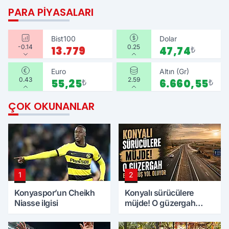
PARA PIYASALARI
Bist100
Dolar
-0.14
0.25
13.779
47,74
₺
Euro
Altın (Gr)
0.43
2.59
55,25
₺
6.660,55
₺
ÇOK OKUNANLAR
1
2
Konyaspor’un Cheikh
Konyalı sürücülere
Niasse ilgisi
müjde! O güzergah
bölünmüş yol oluyor