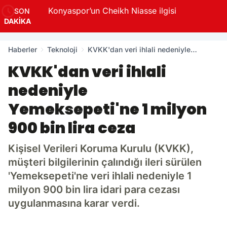
çi? 8
Konyaspor’un Cheikh Niasse ilgisi
SON
DAKİKA
Haberler
Teknoloji
KVKK'dan veri ihlali nedeniyle
Yemeksepeti'ne 1 milyon 900 bin lira
KVKK'dan veri ihlali
ceza
nedeniyle
Yemeksepeti'ne 1 milyon
900 bin lira ceza
Kişisel Verileri Koruma Kurulu (KVKK),
müşteri bilgilerinin çalındığı ileri sürülen
'Yemeksepeti'ne veri ihlali nedeniyle 1
milyon 900 bin lira idari para cezası
uygulanmasına karar verdi.