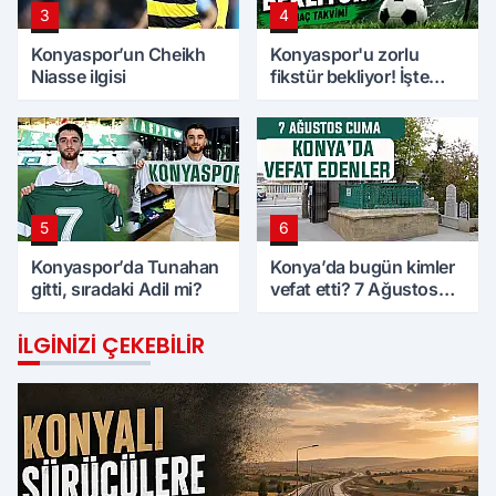
3
4
Konyaspor’un Cheikh
Konyaspor'u zorlu
Niasse ilgisi
fikstür bekliyor! İşte
maç takvimi
5
6
Konyaspor’da Tunahan
Konya’da bugün kimler
gitti, sıradaki Adil mi?
vefat etti? 7 Ağustos
Cuma günü
İLGINIZI ÇEKEBILIR