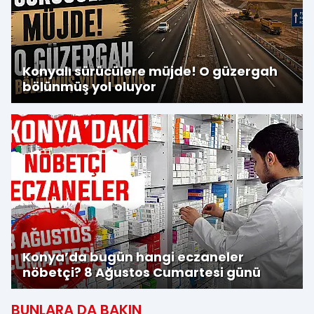
Konyalı sürücülere müjde! O güzergah
bölünmüş yol oluyor
Konya’da bugün hangi eczaneler
nöbetçi? 8 Ağustos Cumartesi günü
BUNLARA DA BAKIN