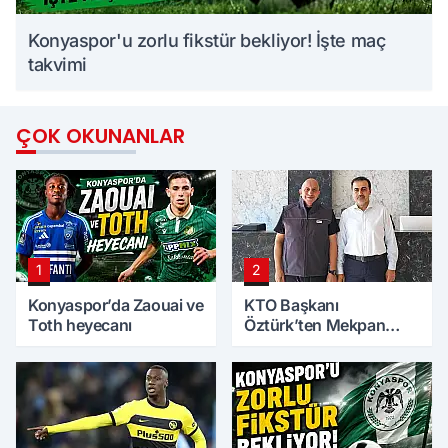
Konyaspor'u zorlu fikstür bekliyor! İşte maç
takvimi
ÇOK OKUNANLAR
1
2
Konyaspor’da Zaouai ve
KTO Başkanı
Toth heyecanı
Öztürk’ten Mekpan
Panel’e ziyaret