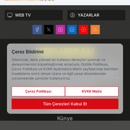
WEB TV
YAZARLAR
Çerez Bildirimi
Sitemizde, daha yüksek bir kullanıcı deneyimi sunmak ve
Konya'nın en köklü haber markası Yeni Meram ile
deneyimlerinizi kişiselleştirmek amacıyla, Gizlilik Politikası,
Çerez Politikası ve KVKK Aydınlatma Metni sayfalarında belirtilen
konya haber ve son dakika gelişmelerini, Konya
maddelerle sınırlı olmak üzere ve ilgili yasal düzenlemeler
gündeminden köşe yazılarını ve Konya politika ve
çerçevesinde çerezler kullanıyoruz.
ekonomi haberlerini takip edin.
Çerez Politikası
KVKK Metni
www.yenimeram.com.tr
Tüm Çerezleri Kabul Et
Hakkımızda
Künye
Reklam