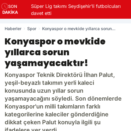
Süper Lig takımı Seydişehir’li futbolcuları
SON
DAKİKA
davet etti
Haberler
Spor
Konyaspor o mevkide yıllarca sorun
yaşamayacaktır!
Konyaspor o mevkide
yıllarca sorun
yaşamayacaktır!
Konyaspor Teknik Direktörü İlhan Palut,
yeşil-beyazlı takımın yerli kaleci
konusunda uzun yıllar sorun
yaşamayacağını söyledi. Son dönemlerde
Konyaspor'un milli takımların farklı
kategorilerine kaleciler gönderdiğine
dikkat çeken Palut konuyla ilgili şu
ifadelere yer verdi.