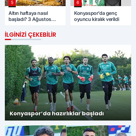
5
6
Altın haftaya nasıl
Konyaspor’da genç
başladı? 3 Ağustos
oyuncu kiralık verildi
Pazartesi günü
Konya'da altın fiyatları
İLGINIZI ÇEKEBILIR
Konyaspor’da hazırlıklar başladı