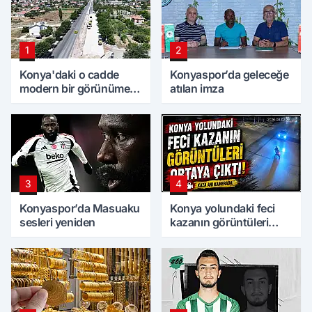
1
2
Konya'daki o cadde
Konyaspor’da geleceğe
modern bir görünüme
atılan imza
kavuşuyor
3
4
Konyaspor’da Masuaku
Konya yolundaki feci
sesleri yeniden
kazanın görüntüleri
ortaya çıktı