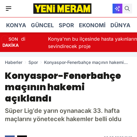
KONYA
GÜNCEL
SPOR
EKONOMI
DÜNYA
 indi
Konya'nın bu ilçesinde hasta yakınlarını
SON
DAKİKA
sevindirecek proje
Haberler
Spor
Konyaspor-Fenerbahçe maçının hakemi
açıklandı
Konyaspor-Fenerbahçe
maçının hakemi
açıklandı
Süper Lig'de yarın oynanacak 33. hafta
maçlarını yönetecek hakemler belli oldu