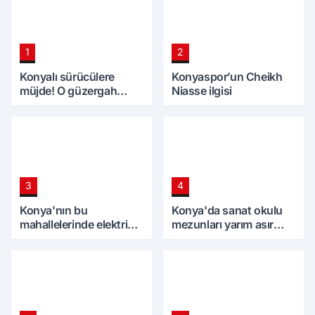
1
2
Konyalı sürücülere
Konyaspor’un Cheikh
müjde! O güzergah
Niasse ilgisi
bölünmüş yol oluyor
3
4
Konya'nın bu
Konya'da sanat okulu
mahallelerinde elektrik
mezunları yarım asır
olmayacak! 9 Ağustos
sonra bir araya geldi
Pazar