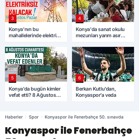
3
4
Konya'nın bu
Konya'da sanat okulu
mahallelerinde elektrik
mezunları yarım asır
olmayacak! 9 Ağustos
sonra bir araya geldi
Pazar
5
6
Konya’da bugün kimler
Berkan Kutlu’dan,
vefat etti? 8 Ağustos
Konyaspor’a veda
Cumartesi günü
Haberler
Spor
Konyaspor ile Fenerbahçe 50. sınavda
Konyaspor ile Fenerbahçe