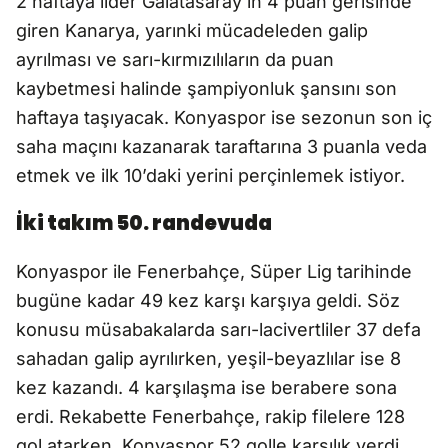
2 haftaya lider Galatasaray'ın 4 puan gerisinde
giren Kanarya, yarınki mücadeleden galip
ayrılması ve sarı-kırmızılıların da puan
kaybetmesi halinde şampiyonluk şansını son
haftaya taşıyacak. Konyaspor ise sezonun son iç
saha maçını kazanarak taraftarına 3 puanla veda
etmek ve ilk 10’daki yerini perçinlemek istiyor.
İki takım 50. randevuda
Konyaspor ile Fenerbahçe, Süper Lig tarihinde
bugüne kadar 49 kez karşı karşıya geldi. Söz
konusu müsabakalarda sarı-lacivertliler 37 defa
sahadan galip ayrılırken, yeşil-beyazlılar ise 8
kez kazandı. 4 karşılaşma ise berabere sona
erdi. Rekabette Fenerbahçe, rakip filelere 128
gol atarken, Konyaspor 52 golle karşılık verdi.