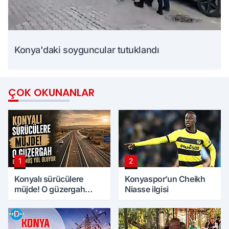
Konya'daki soyguncular tutuklandı
ÇOK OKUNANLAR
1
2
Konyalı sürücülere
Konyaspor’un Cheikh
müjde! O güzergah
Niasse ilgisi
bölünmüş yol oluyor