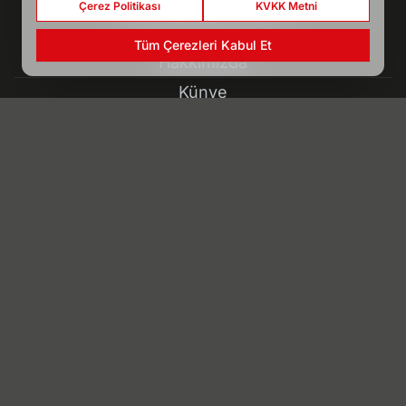
Çerez Politikası
KVKK Metni
www.yenimeram.com.tr
Tüm Çerezleri Kabul Et
Hakkımızda
Künye
Reklam
Kullanım Koşulları
Gizlilik Politikası
Çerez Politikası
KVKK Metni
İletişim Bilgileri
Konyaspor, 2 isme veda etti - Spor