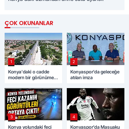
ÇOK OKUNANLAR
1
2
Konya'daki o cadde
Konyaspor’da geleceğe
modern bir görünüme
atılan imza
kavuşuyor
3
4
Konya yolundaki feci
Konyaspor’da Masuaku