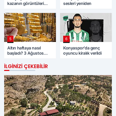
kazanın görüntüleri
sesleri yeniden
ortaya çıktı
5
6
Altın haftaya nasıl
Konyaspor’da genç
başladı? 3 Ağustos
oyuncu kiralık verildi
Pazartesi günü
Konya'da altın fiyatları
İLGINIZI ÇEKEBILIR