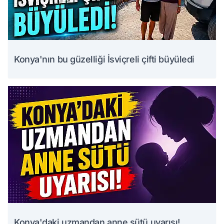
Konya'nın bu güzelliği İsviçreli çifti büyüledi
Konya'daki uzmandan anne sütü uyarısı!