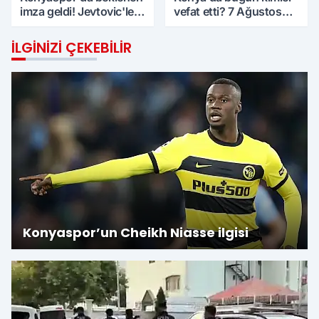
imza geldi! Jevtovic'le
vefat etti? 7 Ağustos
anlaşma sağlandı
Cuma günü
İLGINIZI ÇEKEBILIR
Konyaspor’un Cheikh Niasse ilgisi