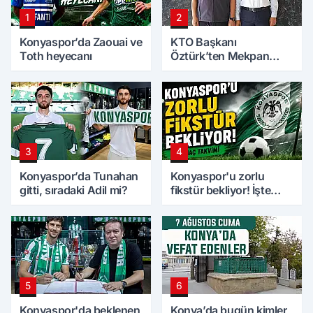
1
2
Konyaspor’da Zaouai ve
KTO Başkanı
Toth heyecanı
Öztürk’ten Mekpan
Panel’e ziyaret
3
4
Konyaspor’da Tunahan
Konyaspor'u zorlu
gitti, sıradaki Adil mi?
fikstür bekliyor! İşte
maç takvimi
5
6
Konyaspor'da beklenen
Konya’da bugün kimler