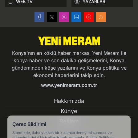
WEB TV
YAZARLAR
Konya'nın en köklü haber markası Yeni Meram ile
konya haber ve son dakika gelişmelerini, Konya
gündeminden köşe yazılarını ve Konya politika ve
ekonomi haberlerini takip edin.
www.yenimeram.com.tr
Hakkımızda
Künye
Reklam
Çerez Bildirimi
Sitemizde, daha yüksek bir kullanıcı deneyimi sunmak ve
deneyimlerinizi kişiselleştirmek amacıyla, Gizlilik Politikası,