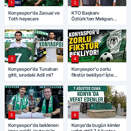
1
2
Konyaspor’da Zaouai ve
KTO Başkanı
Toth heyecanı
Öztürk’ten Mekpan
Panel’e ziyaret
3
4
Konyaspor’da Tunahan
Konyaspor'u zorlu
gitti, sıradaki Adil mi?
fikstür bekliyor! İşte
maç takvimi
5
6
Konyaspor'da beklenen
Konya’da bugün kimler