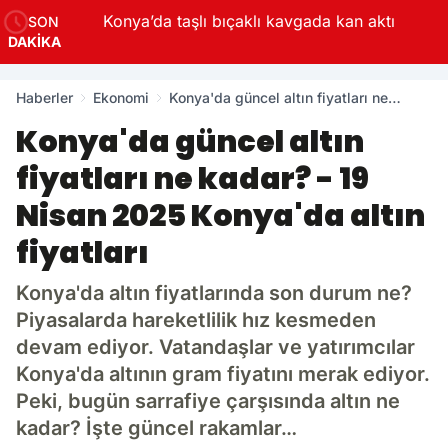
Konya’da taşlı bıçaklı kavgada kan aktı
SON
DAKİKA
Haberler
Ekonomi
Konya'da güncel altın fiyatları ne
kadar? - 19 Nisan 2025 Konya'da altın
Konya'da güncel altın
fiyatları
fiyatları ne kadar? - 19
Nisan 2025 Konya'da altın
fiyatları
Konya'da altın fiyatlarında son durum ne?
Piyasalarda hareketlilik hız kesmeden
devam ediyor. Vatandaşlar ve yatırımcılar
Konya'da altının gram fiyatını merak ediyor.
Peki, bugün sarrafiye çarşısında altın ne
kadar? İşte güncel rakamlar…