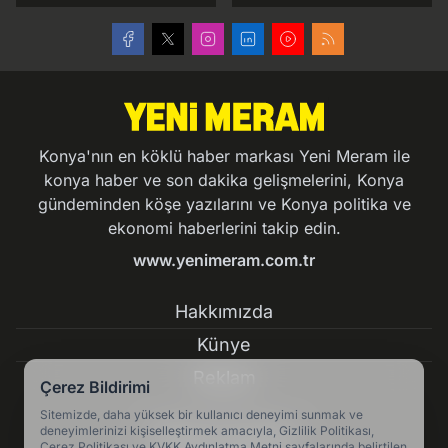
Konya'nın en köklü haber markası Yeni Meram ile
konya haber ve son dakika gelişmelerini, Konya
gündeminden köşe yazılarını ve Konya politika ve
ekonomi haberlerini takip edin.
www.yenimeram.com.tr
Hakkımızda
Künye
Reklam
Çerez Bildirimi
Sitemizde, daha yüksek bir kullanıcı deneyimi sunmak ve
Kullanım Koşulları
deneyimlerinizi kişiselleştirmek amacıyla, Gizlilik Politikası,
Çerez Politikası ve KVKK Aydınlatma Metni sayfalarında belirtilen