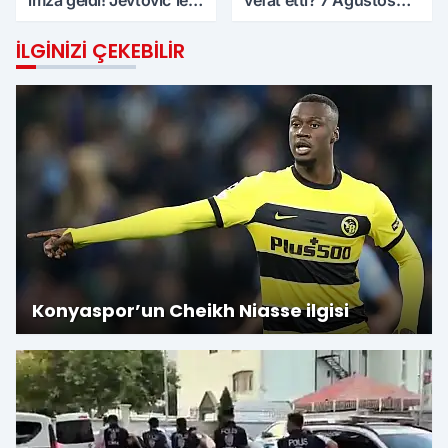
imza geldi! Jevtovic'le
vefat etti? 7 Ağustos
anlaşma sağlandı
Cuma günü
İLGINIZI ÇEKEBILIR
Konyaspor’un Cheikh Niasse ilgisi