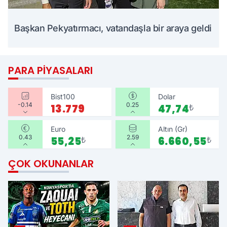
Başkan Pekyatırmacı, vatandaşla bir araya geldi
PARA PIYASALARI
Bist100
Dolar
-0.14
0.25
13.779
47,74
₺
Euro
Altın (Gr)
0.43
2.59
55,25
₺
6.660,55
₺
ÇOK OKUNANLAR