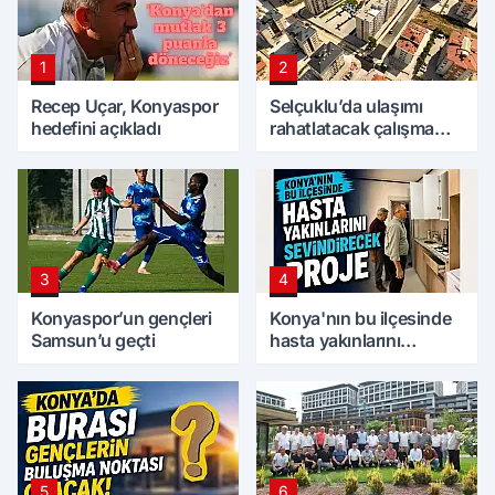
1
2
Recep Uçar, Konyaspor
Selçuklu’da ulaşımı
hedefini açıkladı
rahatlatacak çalışma
tamamlandı
3
4
Konyaspor’un gençleri
Konya'nın bu ilçesinde
Samsun’u geçti
hasta yakınlarını
sevindirecek proje
5
6