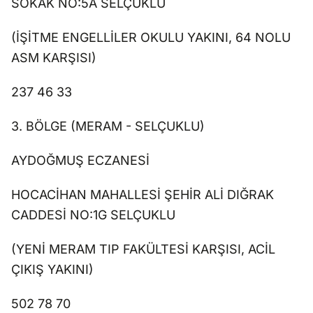
SOKAK NO:5A SELÇUKLU
(İŞİTME ENGELLİLER OKULU YAKINI, 64 NOLU
ASM KARŞISI)
237 46 33
3. BÖLGE (MERAM - SELÇUKLU)
AYDOĞMUŞ ECZANESİ
HOCACİHAN MAHALLESİ ŞEHİR ALİ DIĞRAK
CADDESİ NO:1G SELÇUKLU
(YENİ MERAM TIP FAKÜLTESİ KARŞISI, ACİL
ÇIKIŞ YAKINI)
502 78 70