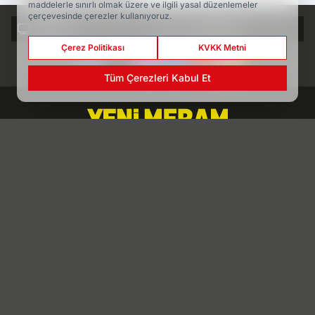
maddelerle sınırlı olmak üzere ve ilgili yasal düzenlemeler
çerçevesinde çerezler kullanıyoruz.
WEB TV
YAZARLAR
Çerez Politikası
KVKK Metni
Tüm Çerezleri Kabul Et
Konya'nın en köklü haber markası Yeni Meram ile
konya haber ve son dakika gelişmelerini, Konya
gündeminden köşe yazılarını ve Konya politika ve
ekonomi haberlerini takip edin.
www.yenimeram.com.tr
Hakkımızda
Künye
Reklam