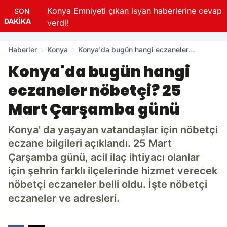
yük
Konya Emniyeti çıkan isyan haberlerine cevap
SON
DAKİKA
verdi!
Haberler
Konya
Konya'da bugün hangi eczaneler
nöbetçi? 25 Mart Çarşamba günü
Konya'da bugün hangi
eczaneler nöbetçi? 25
Mart Çarşamba günü
Konya' da yaşayan vatandaşlar için nöbetçi
eczane bilgileri açıklandı. 25 Mart
Çarşamba günü, acil ilaç ihtiyacı olanlar
için şehrin farklı ilçelerinde hizmet verecek
nöbetçi eczaneler belli oldu. İşte nöbetçi
eczaneler ve adresleri.