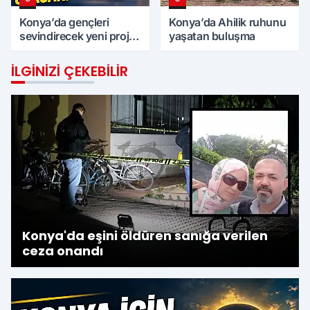
Konya’da gençleri
Konya’da Ahilik ruhunu
sevindirecek yeni proje
yaşatan buluşma
için geri sayım başladı
İLGINIZI ÇEKEBILIR
Konya'da eşini öldüren sanığa verilen
ceza onandı