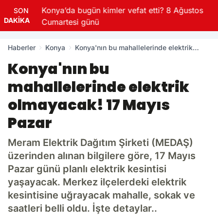
Konya’da bugün kimler vefat etti? 8 Ağustos
SON
DAKİKA
Cumartesi günü
Haberler
Konya
Konya'nın bu mahallelerinde elektrik
olmayacak! 17 Mayıs Pazar
Konya'nın bu
mahallelerinde elektrik
olmayacak! 17 Mayıs
Pazar
Meram Elektrik Dağıtım Şirketi (MEDAŞ)
üzerinden alınan bilgilere göre, 17 Mayıs
Pazar günü planlı elektrik kesintisi
yaşayacak. Merkez ilçelerdeki elektrik
kesintisine uğrayacak mahalle, sokak ve
saatleri belli oldu. İşte detaylar..