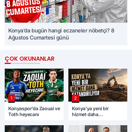
Konya’da bugün hangi eczaneler nöbetçi? 8
Ağustos Cumartesi günü
ÇOK OKUNANLAR
1
2
Konyaspor’da Zaouai ve
Konya’ya yeni bir
Toth heyecanı
hizmet daha
kazandırılıyor