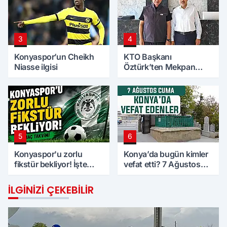
3
4
Konyaspor’un Cheikh
KTO Başkanı
Niasse ilgisi
Öztürk’ten Mekpan
Panel’e ziyaret
5
6
Konyaspor'u zorlu
Konya’da bugün kimler
fikstür bekliyor! İşte
vefat etti? 7 Ağustos
maç takvimi
Cuma günü
İLGINIZI ÇEKEBILIR