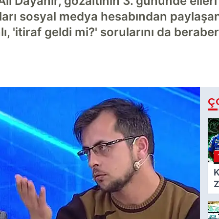
 Dayanır, gözaltının 3. gününde elleri k
nları sosyal medya hesabından paylaşa
'itiraf geldi mi?' sorularını da beraber
Ç
K
Z
h