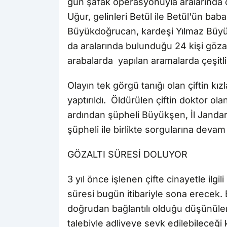
gün şafak operasyonuyla aralarında öl
Uğur, gelinleri Betül ile Betül'ün 
Büyükdoğrucan, kardeşi Yılmaz Büyü
da aralarında bulunduğu 24 kişi gözalt
arabalarda yapılan aramalarda çeşitliği
Olayın tek görgü tanığı olan çiftin kı
yaptırıldı. Öldürülen çiftin doktor o
ardından şüpheli Büyükşen, İl Janda
şüpheli ile birlikte sorgularına devam 
GÖZALTI SÜRESİ DOLUYOR
3 yıl önce işlenen çifte cinayetle ilgil
süresi bugün itibariyle sona erecek.
doğrudan bağlantılı olduğu düşünülen
talebiyle adliyeye sevk edilebileceği