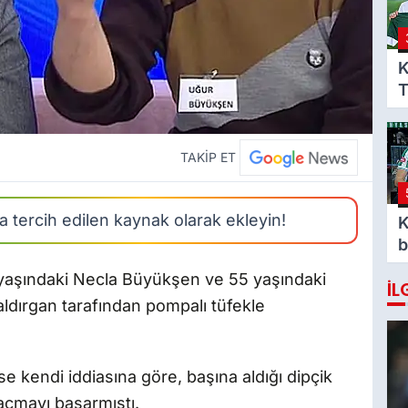
K
T
s
TAKİP ET
 tercih edilen kaynak olarak ekleyin!
K
b
g
aşındaki Necla Büyükşen ve 55 yaşındaki
İL
J
ldırgan tarafından pompalı tüfekle
a
s
se kendi iddiasına göre, başına aldığı dipçik
açmayı başarmıştı.