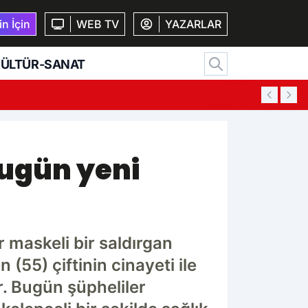
n İçin
WEB TV
YAZARLAR
ÜLTÜR-SANAT
ugün yeni
r maskeli bir saldırgan
(55) çiftinin cinayeti ile
or. Bugün şüpheliler