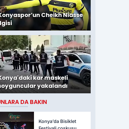
Konyaspor’un Cheikh Niasse
ilgisi
Konya'daki kar maskeli
soyguncular yakalandı
UNLARA DA BAKIN
Konya’da Bisiklet
Festivali coşkusu