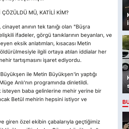
ÇÖZÜLDÜ MÜ, KATİLİ KİM?
cinayet anının tek tanığı olan "Büşra
işkili ifadeler, görgü tanıklarının beyanları, ve
meyen eksik anlatımları, kısacası Metin
dürülmesiyle ilgili ortaya atılan iddialar her
mehir tartışmasını işaret ediyordu.
l Büyükşen ile Metin Büyükşen'in yaptığı
Müge Anlı'nın programında dinletildi.
steyen baba gelinlerine mehir yerine bir
ncak Betül mehirin hepsini istiyor ve
B
 giren özel ekibin çabalarıyla geçtiğimiz