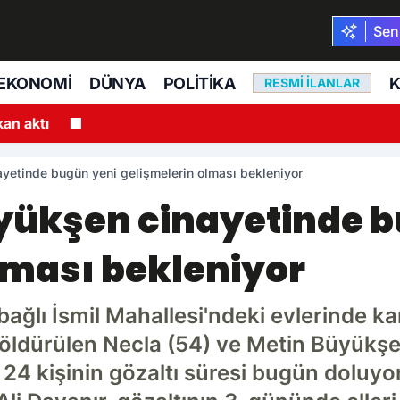
Seni
EKONOMI
DÜNYA
POLITIKA
K
RESMI İLANLAR
21
Konya’da Bisiklet Festivali coşkusu
yetinde bugün yeni gelişmelerin olması bekleniyor
yükşen cinayetinde b
lması bekleniyor
bağlı İsmil Mahallesi'ndeki evlerinde ka
öldürülen Necla (54) ve Metin Büyükşen 
an 24 kişinin gözaltı süresi bugün doluy