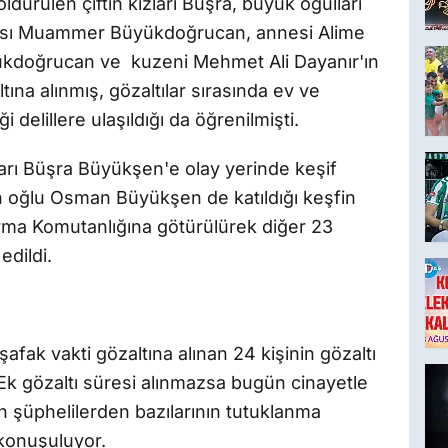
dürülen çiftin kızları Büşra, büyük oğulları
babası Muammer Büyükdoğrucan, annesi Alime
kdoğrucan ve kuzeni Mehmet Ali Dayanır'ın
ına alınmış, gözaltılar sırasında ev ve
 delillere ulaşıldığı da öğrenilmişti.
zları Büşra Büyükşen'e olay yerinde keşif
lan oğlu Osman Büyükşen de katıldığı keşfin
rma Komutanlığına götürülürek diğer 23
edildi.
i şafak vakti gözaltına alınan 24 kişinin gözaltı
 Ek gözaltı süresi alınmazsa bugün cinayetle
 şüphelilerden bazılarının tutuklanma
 konuşuluyor.