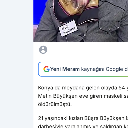
Yeni Meram
kaynağını Google'da
Konya'da meydana gelen olayda 54 y
Metin Büyükşen eve giren maskeli sa
öldürülmüştü.
21 yaşındaki kızları Büşra Büyükşen i
darbesiyle yaralanmış ve saldırgan k