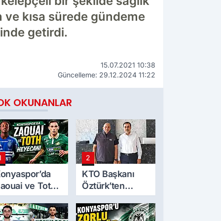
elepçeli bir şekilde sağlık
n ve kısa sürede gündeme
inde getirdi.
15.07.2021 10:38
Güncelleme: 29.12.2024 11:22
OK OKUNANLAR
1
2
onyaspor’da
KTO Başkanı
aouai ve Toth
Öztürk’ten
eyecanı
Mekpan Panel’e
ziyaret