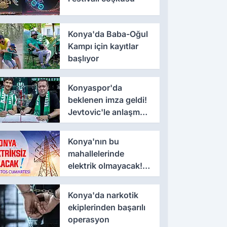
Konya'da Baba-Oğul
Kampı için kayıtlar
başlıyor
Konyaspor'da
beklenen imza geldi!
Jevtovic'le anlaşma
sağlandı
Konya'nın bu
mahallelerinde
elektrik olmayacak! 8
Ağustos Cumartesi
Konya'da narkotik
ekiplerinden başarılı
operasyon