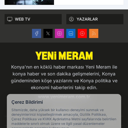
WEB TV
YAZARLAR
Konya'nın en köklü haber markası Yeni Meram ile
konya haber ve son dakika gelişmelerini, Konya
gündeminden köşe yazılarını ve Konya politika ve
ekonomi haberlerini takip edin.
www.yenimeram.com.tr
Çerez Bildirimi
Sitemizde, daha yüksek bir kullanıcı deneyimi sunmak ve
Hakkımızda
deneyimlerinizi kişiselleştirmek amacıyla, Gizlilik Politikası,
Çerez Politikası ve KVKK Aydınlatma Metni sayfalarında belirtilen
Künye
maddelerle sınırlı olmak üzere ve ilgili yasal düzenlemeler