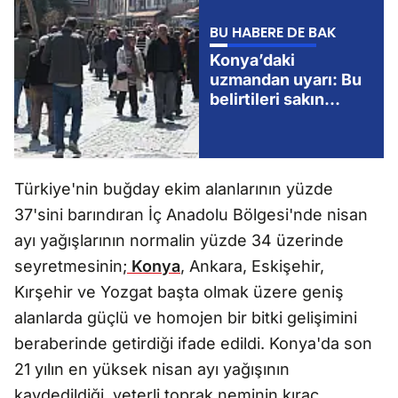
BU HABERE DE BAK
Konya’daki
uzmandan uyarı: Bu
belirtileri sakın
görmezden
gelmeyin!
Türkiye'nin buğday ekim alanlarının yüzde
37'sini barındıran İç Anadolu Bölgesi'nde nisan
ayı yağışlarının normalin yüzde 34 üzerinde
seyretmesinin;
Konya
, Ankara, Eskişehir,
Kırşehir ve Yozgat başta olmak üzere geniş
alanlarda güçlü ve homojen bir bitki gelişimini
beraberinde getirdiği ifade edildi. Konya'da son
21 yılın en yüksek nisan ayı yağışının
kaydedildiği, yeterli toprak neminin kıraç