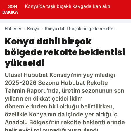
Konya’da taşlı bıçaklı kavgada kan aktı
SON
DAKİKA
Haberler
Konya
Konya dahil birçok bölgede rekolte
beklentisi yükseldi
Konya dahil birçok
bölgede rekolte beklentisi
yükseldi
Ulusal Hububat Konseyi'nin yayımladığı
2025-2026 Sezonu Hububat Rekolte
Tahmin Raporu'nda, üretim sezonunun son
yılların en dikkat çekici iklim
dönemlerinden biri olduğu belirtilirken,
özellikle Konya'nın da içinde yer aldığı İç
Anadolu Bölgesi'nin rekolte beklentilerinde
belirleyici rol oynadığı vurgulandı.