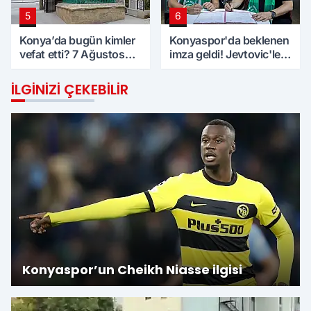
5
6
Konya’da bugün kimler
Konyaspor'da beklenen
vefat etti? 7 Ağustos
imza geldi! Jevtovic'le
Cuma günü
anlaşma sağlandı
İLGINIZI ÇEKEBILIR
Konyaspor’un Cheikh Niasse ilgisi