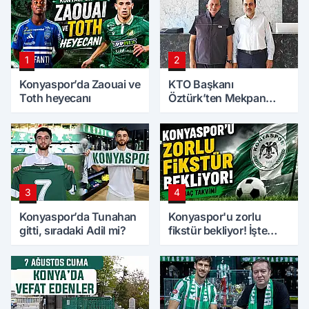
1
2
Konyaspor’da Zaouai ve
KTO Başkanı
Toth heyecanı
Öztürk’ten Mekpan
Panel’e ziyaret
3
4
Konyaspor’da Tunahan
Konyaspor'u zorlu
gitti, sıradaki Adil mi?
fikstür bekliyor! İşte
maç takvimi